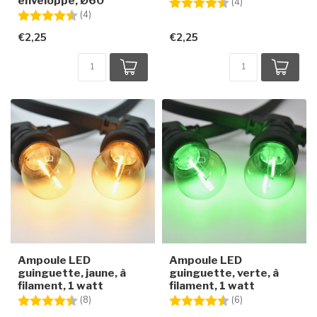
enveloppe, Ø60
Note:
4.8 sur 5 étoiles
(4)
Note:
4.8 sur 5 étoiles
(4)
€2,25
€2,25
Ampoule LED
Ampoule LED
guinguette, jaune, à
guinguette, verte, à
filament, 1 watt
filament, 1 watt
Note:
4.8 sur 5 étoiles
Note:
4.7 sur 5 étoiles
(8)
(6)