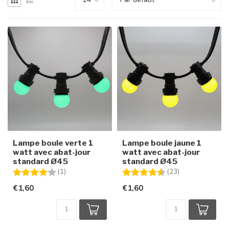
Lampe boule verte 1
Lampe boule jaune 1
watt avec abat-jour
watt avec abat-jour
standard Ø45
standard Ø45
Note:
4.0 sur 5 étoiles
Note:
4.7 sur 5 étoile
(1)
(23)
€1,60
€1,60