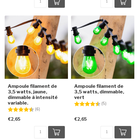
Ampoule filament de
Ampoule filament de
3,5 watts, jaune,
3,5 watts, dimmable,
dimmable à intensité
vert
variable.
Note:
4.4 sur 5 étoiles
(5)
Note:
4.3 sur 5 étoiles
(6)
€2,65
€2,65