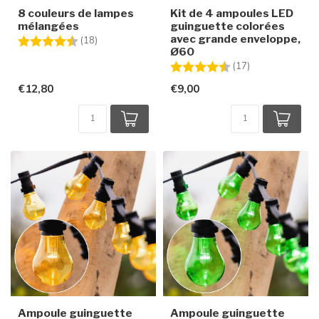
8 couleurs de lampes
Kit de 4 ampoules LED
mélangées
guinguette colorées
avec grande enveloppe,
Note:
4.7 sur 5 étoiles
(18)
Ø60
Note:
4.7 sur 5 étoile
(17)
€12,80
€9,00
Ampoule guinguette
Ampoule guinguette