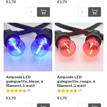
€1,70
€1,70
Ampoule LED
Ampoule LED
guinguette, bleue, à
guinguette, rouge, à
filament, 1 watt
filament, 1 watt
Note:
4.5 sur 5 étoiles
Note:
4.7 sur 5 étoiles
(8)
(7)
€1,70
€1,70