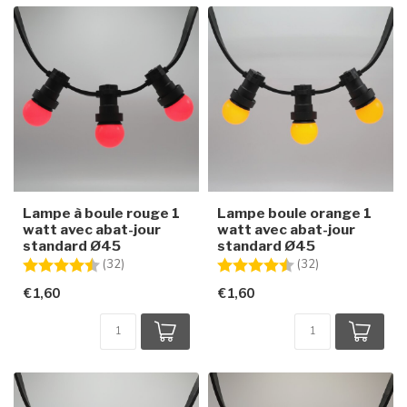
Lampe à boule rouge 1
Lampe boule orange 1
watt avec abat-jour
watt avec abat-jour
standard Ø45
standard Ø45
Note:
4.8 sur 5 étoiles
Note:
4.7 sur 5 étoile
(32)
(32)
€1,60
€1,60