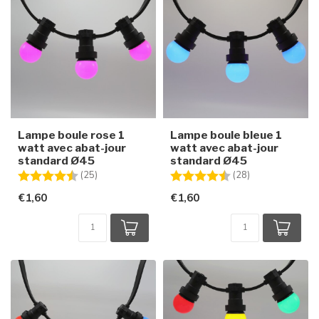
Lampe boule rose 1
Lampe boule bleue 1
watt avec abat-jour
watt avec abat-jour
standard Ø45
standard Ø45
Note:
4.6 sur 5 étoiles
Note:
4.7 sur 5 étoile
(25)
(28)
€1,60
€1,60