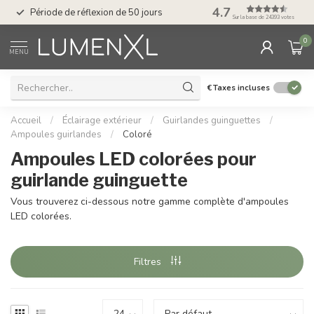
Service : du lundi au
4.7
Période de réflexion de 50 jours
17.00
Sur la base de 24393 votes
0
MENU
€
Taxes incluses
Accueil
/
Éclairage extérieur
/
Guirlandes guinguettes
/
Ampoules guirlandes
/
Coloré
Ampoules LED colorées pour
guirlande guinguette
Vous trouverez ci-dessous notre gamme complète d'ampoules
LED colorées.
Filtres