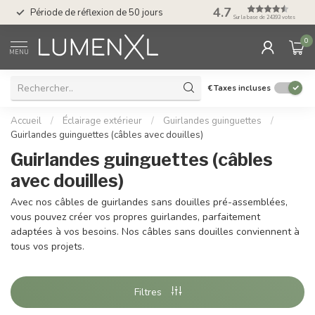
Service : du lundi au
4.7
Période de réflexion de 50 jours
17.00
Sur la base de 24393 votes
0
MENU
€
Taxes incluses
Accueil
/
Éclairage extérieur
/
Guirlandes guinguettes
/
Guirlandes guinguettes (câbles avec douilles)
Guirlandes guinguettes (câbles
avec douilles)
Avec nos câbles de guirlandes sans douilles pré-assemblées,
vous pouvez créer vos propres guirlandes, parfaitement
adaptées à vos besoins. Nos câbles sans douilles conviennent à
tous vos projets.
Filtres