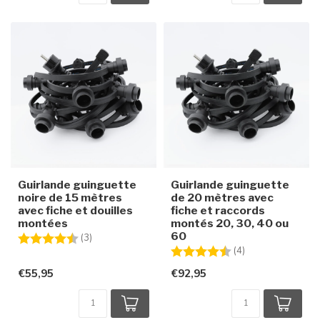
Guirlande guinguette
Guirlande guinguette
noire de 15 mètres
de 20 mètres avec
avec fiche et douilles
fiche et raccords
montées
montés 20, 30, 40 ou
60
Note:
4.7 sur 5 étoiles
(3)
Note:
4.8 sur 5 étoiles
(4)
€55,95
€92,95