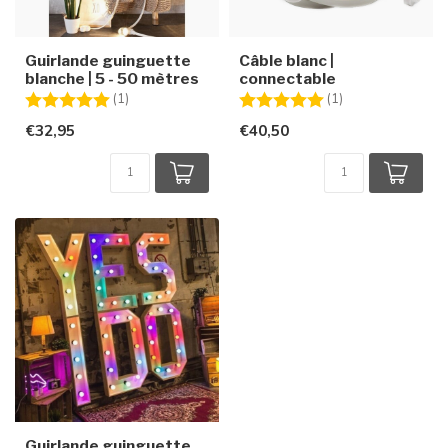
Guirlande guinguette
Câble blanc |
blanche | 5 - 50 mètres
connectable
Note:
5.0 sur 5 étoiles
Note:
5.0 sur 5 étoiles
(1)
(1)
€32,95
€40,50
Guirlande guinguette