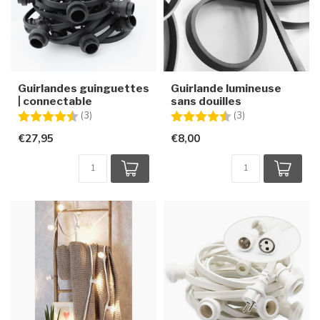
Guirlandes guinguettes
Guirlande lumineuse
| connectable
sans douilles
Note:
4.7 sur 5 étoiles
Note:
4.3 sur 5 étoiles
(3)
(3)
€27,95
€8,00