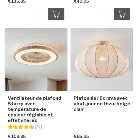
€135,95
€49,95
Ventilateur de plafond
Plafonnier Ecruva avec
Starry avec
abat-jour en tissu beige
température de
clair
couleur réglable et
effet stéréo
Note:
4.4 sur 5 étoiles
(77)
€109,95
€85,95