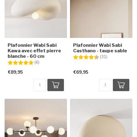
Plafonnier Wabi Sabi
Plafonnier Wabi Sabi
Kawa avec effet pierre
Casthano - taupe sable
blanche - 60 cm
Note:
4.8 sur 5 étoile
(31)
Note:
5.0 sur 5 étoiles
(6)
€89,95
€69,95