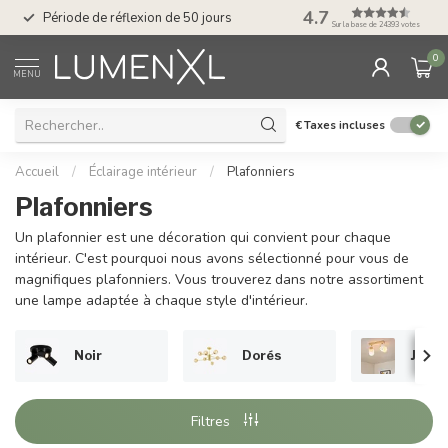
Service : du lundi au
4.7
Période de réflexion de 50 jours
17.00
Sur la base de 24393 votes
0
MENU
€
Taxes incluses
Accueil
/
Éclairage intérieur
/
Plafonniers
Plafonniers
Un plafonnier est une décoration qui convient pour chaque
intérieur. C'est pourquoi nous avons sélectionné pour vous de
magnifiques plafonniers. Vous trouverez dans notre assortiment
une lampe adaptée à chaque style d'intérieur.
Noir
Dorés
Japan
Filtres