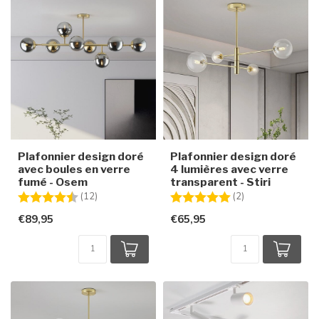
Plafonnier design doré
Plafonnier design doré
avec boules en verre
4 lumières avec verre
fumé - Osem
transparent - Stiri
Note:
4.3 sur 5 étoiles
Note:
5.0 sur 5 étoiles
(12)
(2)
€89,95
€65,95