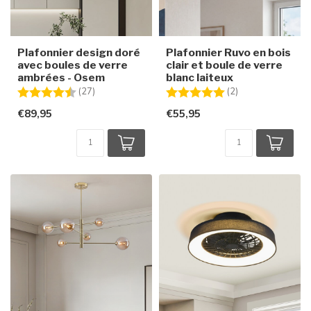
Plafonnier design doré
Plafonnier Ruvo en bois
avec boules de verre
clair et boule de verre
ambrées - Osem
blanc laiteux
Note:
4.7 sur 5 étoiles
Note:
5.0 sur 5 étoiles
(27)
(2)
€89,95
€55,95