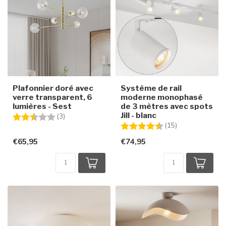
Plafonnier doré avec
Système de rail
verre transparent, 6
moderne monophasé
lumières - Sest
de 3 mètres avec spots
Jill - blanc
Note:
2.3 sur 5 étoiles
(3)
Note:
4.4 sur 5 étoile
(15)
€65,95
€74,95