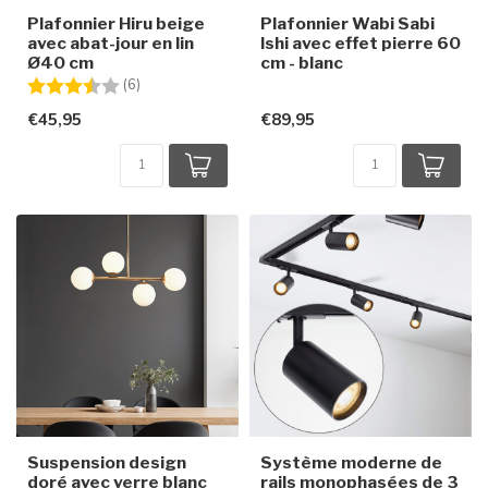
Plafonnier Hiru beige
Plafonnier Wabi Sabi
avec abat-jour en lin
Ishi avec effet pierre 60
Ø40 cm
cm - blanc
Note:
3.8 sur 5 étoiles
(6)
€45,95
€89,95
Suspension design
Système moderne de
doré avec verre blanc
rails monophasées de 3