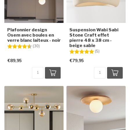
Plafonnier design
Suspension Wabi Sabi
Osem avec boules en
Stone Craft effet
verre blanc laiteux - noir
pierre 48 x 38 cm -
beige sable
Note:
4.8 sur 5 étoiles
(30)
Note:
5.0 sur 5 étoiles
(5)
€89,95
€79,95