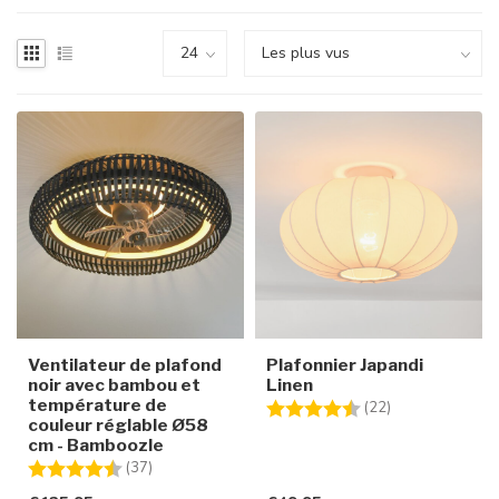
Ventilateur de plafond
Plafonnier Japandi
noir avec bambou et
Linen
température de
Note:
4.5 sur 5 étoile
(22)
couleur réglable Ø58
cm - Bamboozle
Note:
4.6 sur 5 étoiles
(37)