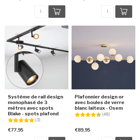
Système de rail design
Plafonnier design or
monophasé de 3
avec boules de verre
mètres avec spots
blanc laiteux - Osem
Blake - spots plafond
Note:
4.4 sur 5 étoile
(48)
Note:
5.0 sur 5 étoiles
(3)
€77,95
€89,95