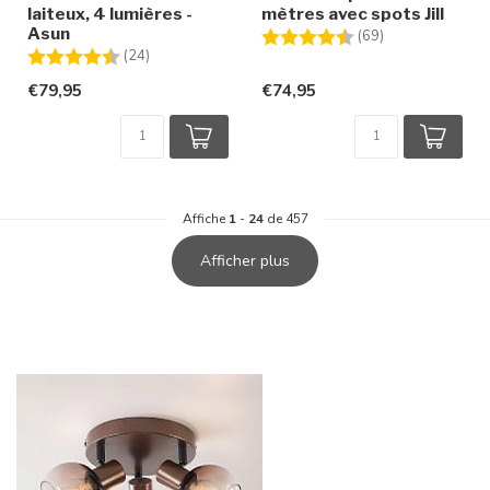
laiteux, 4 lumières -
mètres avec spots Jill
Asun
Note:
4.7 sur 5 étoile
(69)
Note:
4.3 sur 5 étoiles
(24)
€79,95
€74,95
Affiche
1
-
24
de 457
Afficher plus