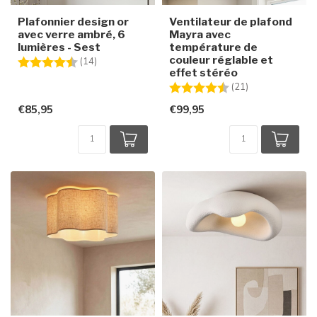
Plafonnier design or
Ventilateur de plafond
avec verre ambré, 6
Mayra avec
lumières - Sest
température de
couleur réglable et
Note:
4.6 sur 5 étoiles
(14)
effet stéréo
Note:
4.5 sur 5 étoile
(21)
€85,95
€99,95