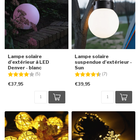
Lampe solaire
Lampe solaire
d'extérieur à LED
suspendue d'extérieur -
Denver - blanc
Sun
Note:
4.0 sur 5 étoiles
Note:
4.7 sur 5 étoiles
(5)
(7)
€37,95
€39,95