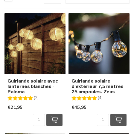
Guirlande solaire avec
Guirlande solaire
lanternes blanches -
d'extérieur 7,5 mètres
Paloma
25 ampoules- Zeus
Note:
5.0 sur 5 étoiles
Note:
5.0 sur 5 étoiles
(2)
(4)
€21,95
€45,95