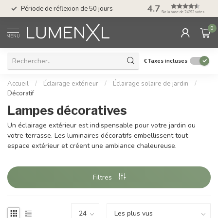
Service : du lundi au
4.7
Période de réflexion de 50 jours
17.00
Sur la base de 24393 votes
0
MENU
€
Taxes incluses
Accueil
/
Éclairage extérieur
/
Éclairage solaire de jardin
/
Décoratif
Lampes décoratives
Un éclairage extérieur est indispensable pour votre jardin ou
votre terrasse. Les luminaires décoratifs embellissent tout
espace extérieur et créent une ambiance chaleureuse.
Filtres