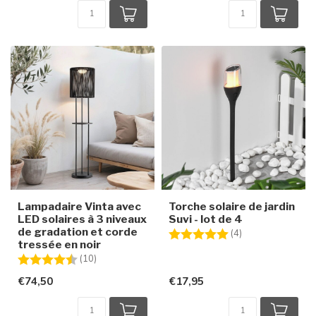
Lampadaire Vinta avec
Torche solaire de jardin
LED solaires à 3 niveaux
Suvi - lot de 4
de gradation et corde
Note:
5.0 sur 5 étoiles
(4)
tressée en noir
Note:
4.8 sur 5 étoiles
(10)
€74,50
€17,95