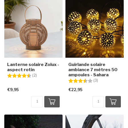
Lanterne solaire Zolux -
Guirlande solaire
aspect rotin
ambiance 7 mètres 50
ampoules - Sahara
Note:
4.5 sur 5 étoiles
(2)
Note:
3.3 sur 5 étoiles
(3)
€9,95
€22,95