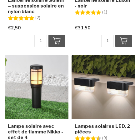
Lanterne solaire Soleni
Lanterne solaire Luxon
– suspension solaire en
- noir
nylon blanc
Note:
5.0 sur 5 étoiles
(1)
Note:
5.0 sur 5 étoiles
(2)
€2,50
€31,50
Lampe solaire avec
Lampes solaires LED, 2
effet de flamme Nikko -
pièces
set de 4
Note:
4.6 sur 5 étoiles
(9)