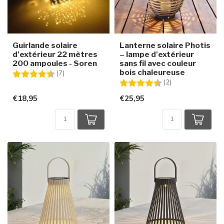
Guirlande solaire
Lanterne solaire Photis
d'extérieur 22 mètres
– lampe d'extérieur
200 ampoules - Soren
sans fil avec couleur
bois chaleureuse
Note:
4.7 sur 5 étoiles
(7)
Note:
4.5 sur 5 étoiles
(2)
€18,95
€25,95