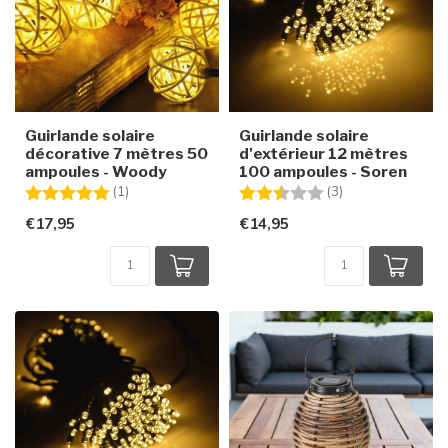
Guirlande solaire
Guirlande solaire
décorative 7 mètres 50
d'extérieur 12 mètres
ampoules - Woody
100 ampoules - Soren
Note:
5.0 sur 5 étoiles
Note:
2.3 sur 5 étoiles
(1)
(3)
€17,95
€14,95