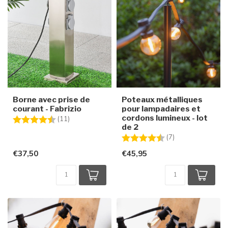
Borne avec prise de
Poteaux métalliques
courant - Fabrizio
pour lampadaires et
cordons lumineux - lot
Note:
4.7 sur 5 étoiles
(11)
de 2
Note:
4.6 sur 5 étoiles
(7)
€37,50
€45,95