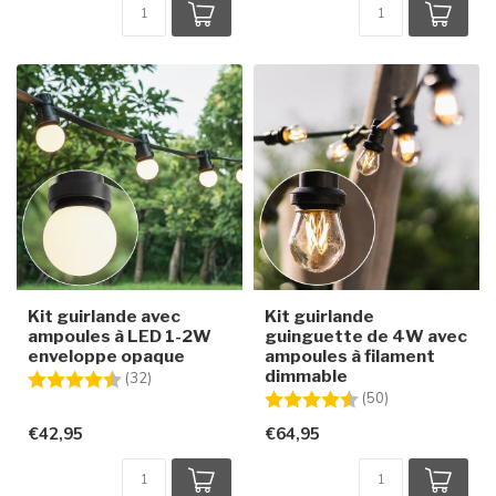
Kit guirlande avec
Kit guirlande
ampoules à LED 1-2W
guinguette de 4W avec
enveloppe opaque
ampoules à filament
dimmable
Note:
4.5 sur 5 étoiles
(32)
Note:
4.8 sur 5 étoile
(50)
€42,95
€64,95