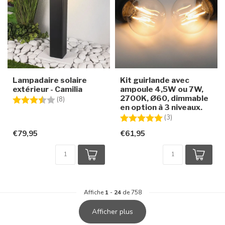
Lampadaire solaire
Kit guirlande avec
extérieur - Camilia
ampoule 4,5W ou 7W,
2700K, Ø60, dimmable
Note:
3.6 sur 5 étoiles
(8)
en option à 3 niveaux.
Note:
5.0 sur 5 étoiles
(3)
€79,95
€61,95
Affiche
1
-
24
de 758
Afficher plus