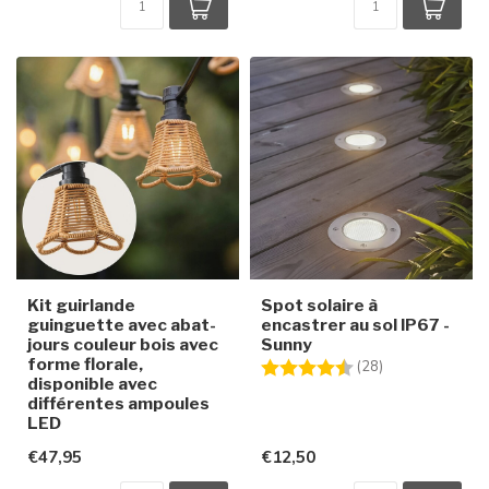
Kit guirlande
Spot solaire à
guinguette avec abat-
encastrer au sol IP67 -
jours couleur bois avec
Sunny
forme florale,
Note:
4.3 sur 5 étoile
(28)
disponible avec
différentes ampoules
LED
€47,95
€12,50