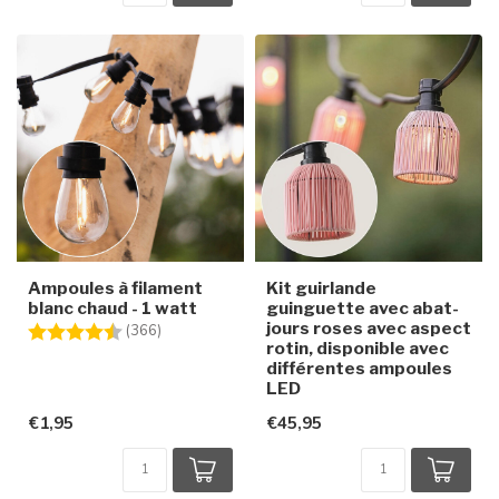
Ampoules à filament
Kit guirlande
blanc chaud - 1 watt
guinguette avec abat-
jours roses avec aspect
Note:
4.6 sur 5 étoiles
(366)
rotin, disponible avec
différentes ampoules
LED
€1,95
€45,95