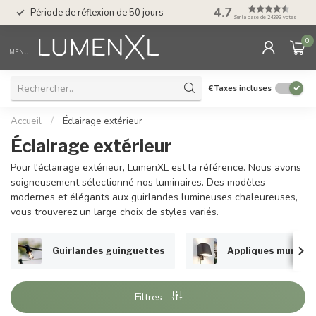
Service : du lundi au
4.7
Période de réflexion de 50 jours
17.00
Sur la base de 24393 votes
0
MENU
€
Taxes incluses
Accueil
/
Éclairage extérieur
Éclairage extérieur
Pour l'éclairage extérieur, LumenXL est la référence. Nous avons
soigneusement sélectionné nos luminaires. Des modèles
modernes et élégants aux guirlandes lumineuses chaleureuses,
vous trouverez un large choix de styles variés.
Guirlandes guinguettes
Appliques murales
Filtres