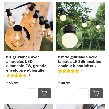
Kit guirlande avec
Kit de guirlande avec
ampoules LED
lampes LED dimmables
dimmable 2W, grande
couleur blanc laiteux
enveloppe et lentille
Note:
5.0 sur 5 étoiles
(4)
Note:
4.8 sur 5 étoiles
(19)
€63,95
€60,95