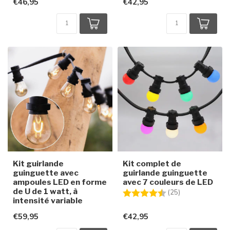
€46,95
€42,95
Kit guirlande
Kit complet de
guinguette avec
guirlande guinguette
ampoules LED en forme
avec 7 couleurs de LED
de U de 1 watt, à
Note:
4.8 sur 5 étoile
(25)
intensité variable
€59,95
€42,95