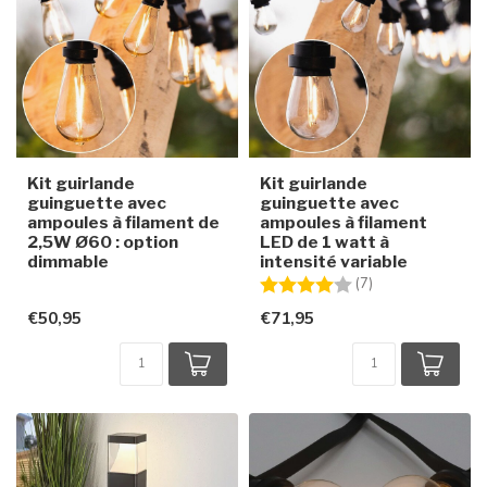
Kit guirlande
Kit guirlande
guinguette avec
guinguette avec
ampoules à filament de
ampoules à filament
2,5W Ø60 : option
LED de 1 watt à
dimmable
intensité variable
Note:
4.0 sur 5 étoiles
(7)
€50,95
€71,95