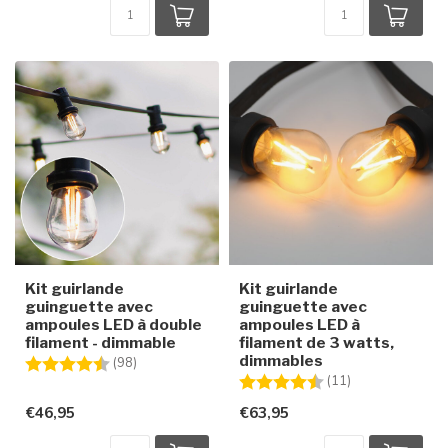
Kit guirlande
Kit guirlande
guinguette avec
guinguette avec
ampoules LED à double
ampoules LED à
filament - dimmable
filament de 3 watts,
dimmables
Note:
4.7 sur 5 étoiles
(98)
Note:
4.9 sur 5 étoile
(11)
€46,95
€63,95