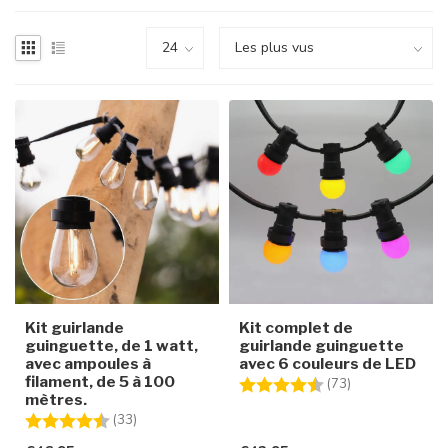
Kit guirlande
Kit complet de
guinguette, de 1 watt,
guirlande guinguette
avec ampoules à
avec 6 couleurs de LED
filament, de 5 à 100
Note:
4.9 sur 5 étoile
(73)
mètres.
Note:
4.8 sur 5 étoiles
(33)