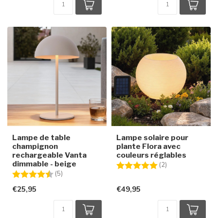
Lampe de table
Lampe solaire pour
champignon
plante Flora avec
rechargeable Vanta
couleurs réglables
dimmable - beige
Note:
5.0 sur 5 étoiles
(2)
Note:
4.2 sur 5 étoiles
(5)
€25,95
€49,95