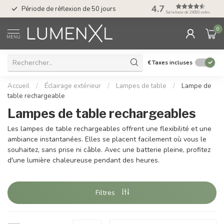
Service : du lundi au
4.7
Période de réflexion de 50 jours
17.00
Sur la base de 24393 votes
0
MENU
€
Taxes incluses
Accueil
/
Éclairage extérieur
/
Lampes de table
/
Lampe de
table rechargeable
Lampes de table rechargeables
Les lampes de table rechargeables offrent une flexibilité et une
ambiance instantanées. Elles se placent facilement où vous le
souhaitez, sans prise ni câble. Avec une batterie pleine, profitez
d'une lumière chaleureuse pendant des heures.
Filtres