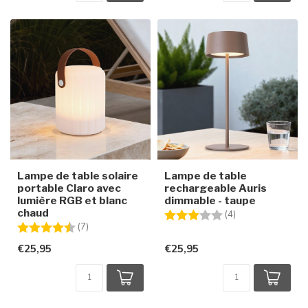
Lampe de table solaire
Lampe de table
portable Claro avec
rechargeable Auris
lumière RGB et blanc
dimmable - taupe
chaud
Note:
3.0 sur 5 étoiles
(4)
Note:
4.6 sur 5 étoiles
(7)
€25,95
€25,95