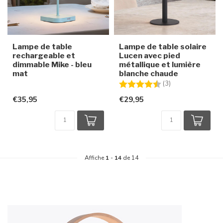
Lampe de table
Lampe de table solaire
rechargeable et
Lucen avec pied
dimmable Mike - bleu
métallique et lumière
mat
blanche chaude
Note:
4.3 sur 5 étoiles
(3)
€35,95
€29,95
Affiche
1
-
14
de 14