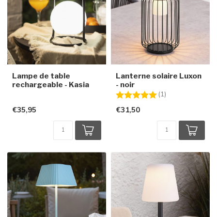
Lampe de table
Lanterne solaire Luxon
rechargeable - Kasia
- noir
Note:
5.0 sur 5 étoiles
(1)
€35,95
€31,50