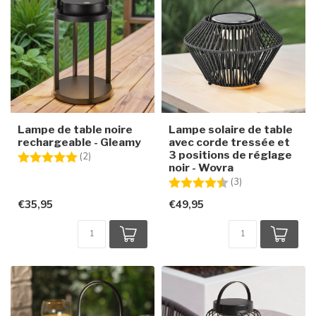
Lampe de table noire
Lampe solaire de table
rechargeable - Gleamy
avec corde tressée et
3 positions de réglage
Note:
5.0 sur 5 étoiles
(2)
noir - Wovra
Note:
4.7 sur 5 étoiles
(3)
€35,95
€49,95