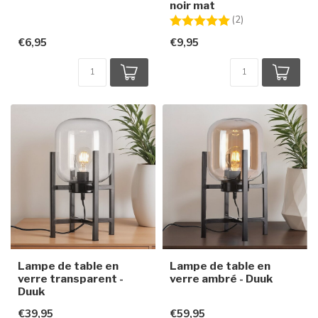
noir mat
Note:
5.0 sur 5 étoiles
(2)
€6,95
€9,95
Lampe de table en
Lampe de table en
verre transparent -
verre ambré - Duuk
Duuk
€39,95
€59,95