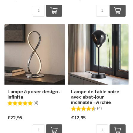
Lampe à poser design -
Lampe de table noire
Infinita
avec abat-jour
inclinable - Archie
Note:
5.0 sur 5 étoiles
(4)
Note:
4.3 sur 5 étoiles
(4)
€22,95
€12,95