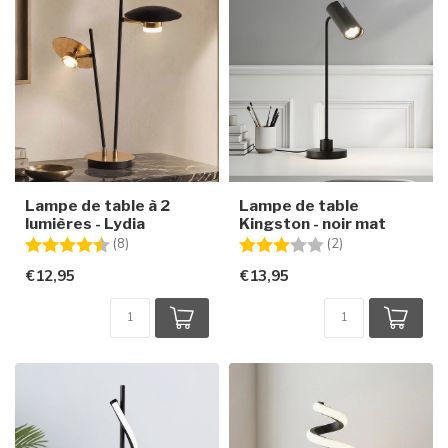
Lampe de table à 2
Lampe de table
lumières - Lydia
Kingston - noir mat
Note:
4.5 sur 5 étoiles
Note:
3.0 sur 5 étoiles
(8)
(2)
€12,95
€13,95