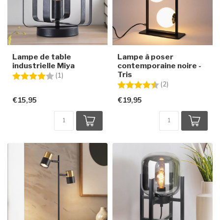
Lampe de table
Lampe à poser
industrielle Miya
contemporaine noire -
Tris
Note:
4.0 sur 5 étoiles
(1)
Note:
4.5 sur 5 étoiles
(2)
€15,95
€19,95