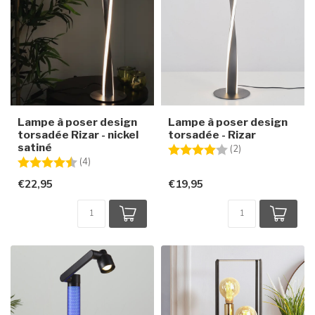
Lampe à poser design
Lampe à poser design
torsadée Rizar - nickel
torsadée - Rizar
satiné
Note:
4.0 sur 5 étoiles
(2)
Note:
4.8 sur 5 étoiles
(4)
€22,95
€19,95