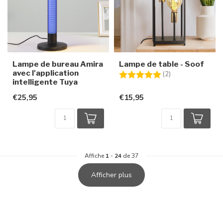
Lampe de bureau Amira
Lampe de table - Soof
avec l'application
Note:
5.0 sur 5 étoiles
(2)
intelligente Tuya
€25,95
€15,95
Affiche
1
-
24
de 37
Afficher plus