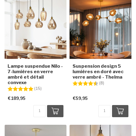
Lampe suspendue Nilo -
Suspension design 5
7-lumières en verre
lumières en doré avec
ambré et détail
verre ambré - Thelma
convexe
Note:
4.3 sur 5 étoiles
(8)
Note:
5.0 sur 5 étoiles
(15)
€189,95
€59,95