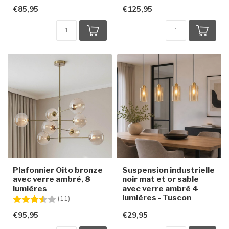
€85,95
€125,95
Plafonnier Oito bronze
Suspension industrielle
avec verre ambré, 8
noir mat et or sable
lumières
avec verre ambré 4
lumières - Tuscon
Note:
3.9 sur 5 étoiles
(11)
€95,95
€29,95