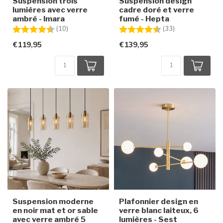
Suspension trois
Suspension design
lumières avec verre
cadre doré et verre
ambré - Imara
fumé - Hepta
Note:
4.3 sur 5 étoiles
Note:
4.9 sur 5 étoile
(10)
(33)
€119,95
€139,95
Suspension moderne
Plafonnier design en
en noir mat et or sable
verre blanc laiteux, 6
avec verre ambré 5
lumières - Sest