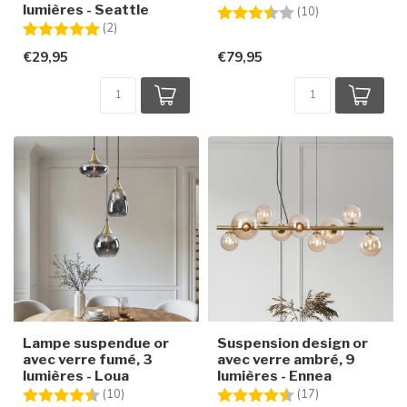
lumières - Seattle
Note:
3.6 sur 5 étoile
(10)
Note:
5.0 sur 5 étoiles
(2)
€29,95
€79,95
Lampe suspendue or
Suspension design or
avec verre fumé, 3
avec verre ambré, 9
lumières - Loua
lumières - Ennea
Note:
4.5 sur 5 étoiles
Note:
4.8 sur 5 étoile
(10)
(17)