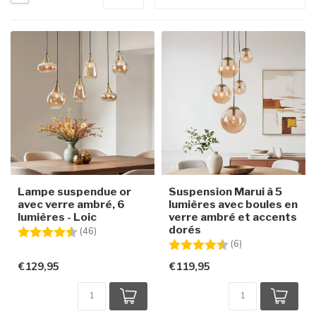
Lampe suspendue or
Suspension Marui à 5
avec verre ambré, 6
lumières avec boules en
lumières - Loic
verre ambré et accents
dorés
Note:
4.8 sur 5 étoiles
(46)
Note:
4.8 sur 5 étoiles
(6)
€129,95
€119,95