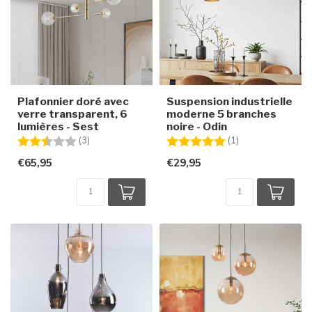
Plafonnier doré avec
Suspension industrielle
verre transparent, 6
moderne 5 branches
lumières - Sest
noire - Odin
Note:
2.3 sur 5 étoiles
Note:
5.0 sur 5 étoiles
(3)
(1)
€65,95
€29,95