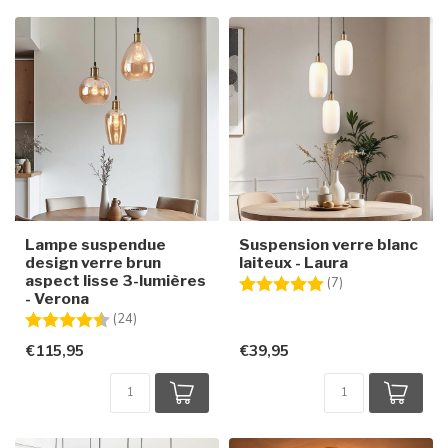
Lampe suspendue
Suspension verre blanc
design verre brun
laiteux - Laura
aspect lisse 3-lumières
Note:
5.0 sur 5 étoiles
(7)
- Verona
Note:
4.8 sur 5 étoiles
(24)
€115,95
€39,95