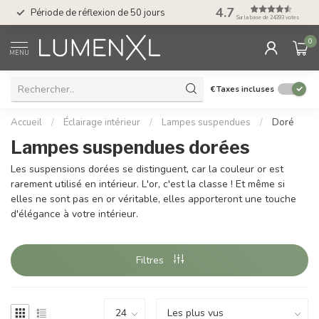
Service : du lundi au
4.7
Période de réflexion de 50 jours
17.00
Sur la base de 24393 votes
0
MENU
€
Taxes incluses
Accueil
/
Éclairage intérieur
/
Lampes suspendues
/
Doré
Lampes suspendues dorées
Les suspensions dorées se distinguent, car la couleur or est
rarement utilisé en intérieur. L'or, c'est la classe ! Et même si
elles ne sont pas en or véritable, elles apporteront une touche
d'élégance à votre intérieur.
Filtres