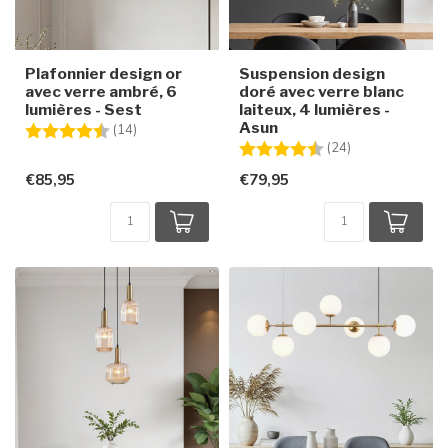
Plafonnier design or
Suspension design
avec verre ambré, 6
doré avec verre blanc
lumières - Sest
laiteux, 4 lumières -
Asun
Note:
4.6 sur 5 étoiles
(14)
Note:
4.3 sur 5 étoile
(24)
€85,95
€79,95