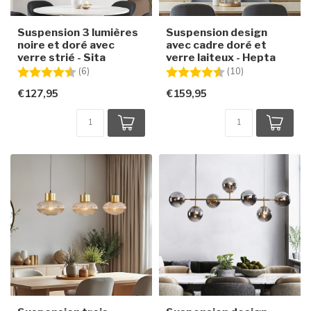
Suspension 3 lumières
Suspension design
noire et doré avec
avec cadre doré et
verre strié - Sita
verre laiteux - Hepta
Note:
4.3 sur 5 étoiles
Note:
4.4 sur 5 étoile
(6)
(10)
€127,95
€159,95