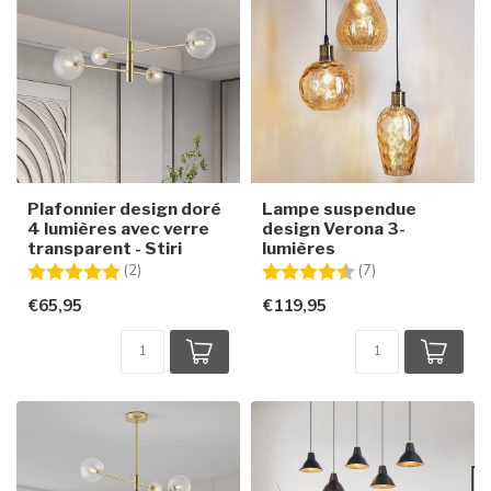
Plafonnier design doré
Lampe suspendue
4 lumières avec verre
design Verona 3-
transparent - Stiri
lumières
Note:
5.0 sur 5 étoiles
Note:
4.7 sur 5 étoiles
(2)
(7)
€65,95
€119,95