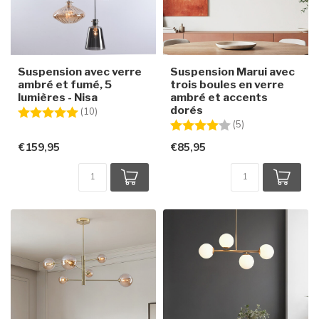
Suspension avec verre
Suspension Marui avec
ambré et fumé, 5
trois boules en verre
lumières - Nisa
ambré et accents
dorés
Note:
5.0 sur 5 étoiles
(10)
Note:
4.0 sur 5 étoiles
(5)
€159,95
€85,95