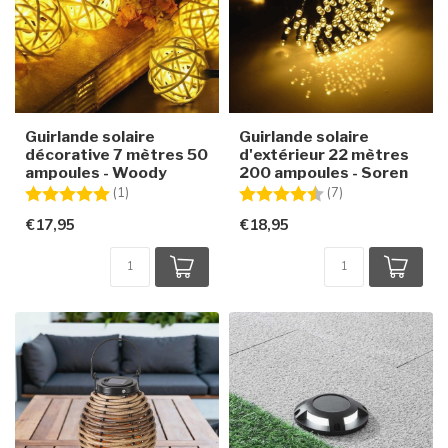
Guirlande solaire
Guirlande solaire
décorative 7 mètres 50
d'extérieur 22 mètres
ampoules - Woody
200 ampoules - Soren
Note:
5.0 sur 5 étoiles
Note:
4.7 sur 5 étoiles
(1)
(7)
€17,95
€18,95