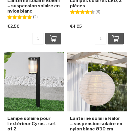
Lanterne solaire Soleni
Lampes solaires LED, 2
– suspension solaire en
pièces
nylon blanc
Note:
4.6 sur 5 étoiles
(9)
Note:
5.0 sur 5 étoiles
(2)
€2,50
€4,95
Lampe solaire pour
Lanterne solaire Kalor
l'extérieur Cyrus - set
– suspension solaire en
of 2
nylon blanc Ø30 cm