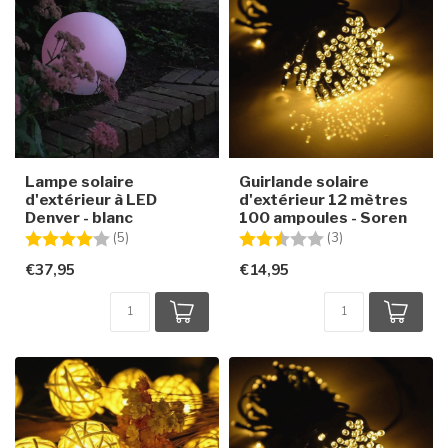
Lampe solaire
Guirlande solaire
d'extérieur à LED
d'extérieur 12 mètres
Denver - blanc
100 ampoules - Soren
Note:
4.0 sur 5 étoiles
Note:
2.3 sur 5 étoiles
(5)
(3)
€37,95
€14,95