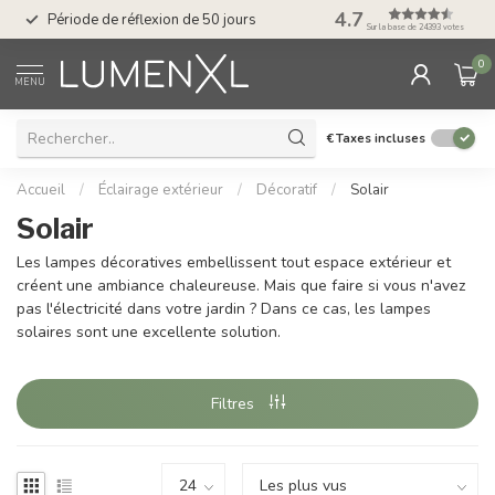
Service : du lundi au
4.7
Période de réflexion de 50 jours
17.00
Sur la base de 24393 votes
0
MENU
€
Taxes incluses
Accueil
/
Éclairage extérieur
/
Décoratif
/
Solair
Solair
Les lampes décoratives embellissent tout espace extérieur et
créent une ambiance chaleureuse. Mais que faire si vous n'avez
pas l'électricité dans votre jardin ? Dans ce cas, les lampes
solaires sont une excellente solution.
Filtres