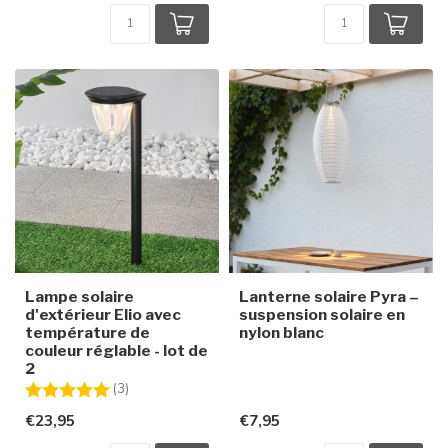
Lampe solaire
Lanterne solaire Pyra –
d'extérieur Elio avec
suspension solaire en
température de
nylon blanc
couleur réglable - lot de
2
Note:
5.0 sur 5 étoiles
(3)
€23,95
€7,95