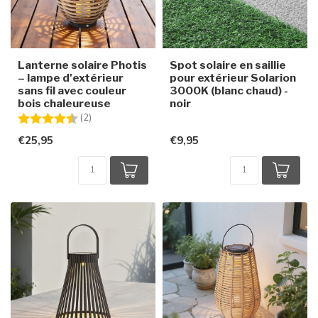
Lanterne solaire Photis
Spot solaire en saillie
– lampe d'extérieur
pour extérieur Solarion
sans fil avec couleur
3000K (blanc chaud) -
bois chaleureuse
noir
Note:
4.5 sur 5 étoiles
(2)
€25,95
€9,95