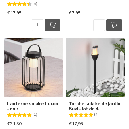
Note:
4.8 sur 5 étoiles
(5)
€17,95
€7,95
Lanterne solaire Luxon
Torche solaire de jardin
- noir
Suvi - lot de 4
Note:
5.0 sur 5 étoiles
Note:
5.0 sur 5 étoiles
(1)
(4)
€31,50
€17,95