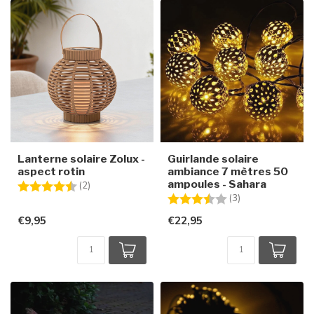
Lanterne solaire Zolux -
Guirlande solaire
aspect rotin
ambiance 7 mètres 50
ampoules - Sahara
Note:
4.5 sur 5 étoiles
(2)
Note:
3.3 sur 5 étoiles
(3)
€9,95
€22,95