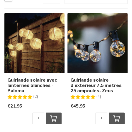
Guirlande solaire avec
Guirlande solaire
lanternes blanches -
d'extérieur 7,5 mètres
Paloma
25 ampoules- Zeus
Note:
5.0 sur 5 étoiles
Note:
5.0 sur 5 étoiles
(2)
(4)
€21,95
€45,95