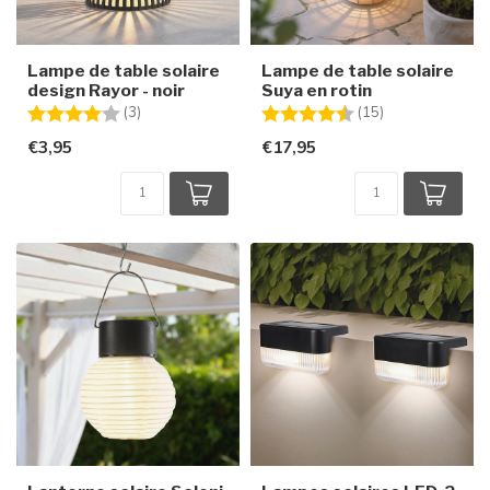
Lampe de table solaire
Lampe de table solaire
design Rayor - noir
Suya en rotin
Note:
4.0 sur 5 étoiles
Note:
4.5 sur 5 étoile
(3)
(15)
€3,95
€17,95