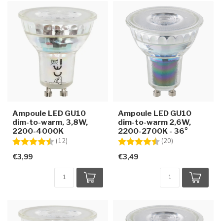
Ampoule LED GU10
Ampoule LED GU10
dim-to-warm, 3,8W,
dim-to-warm 2,6W,
2200-4000K
2200-2700K - 36°
Note:
4.7 sur 5 étoiles
Note:
4.7 sur 5 étoile
(12)
(20)
€3,99
€3,49