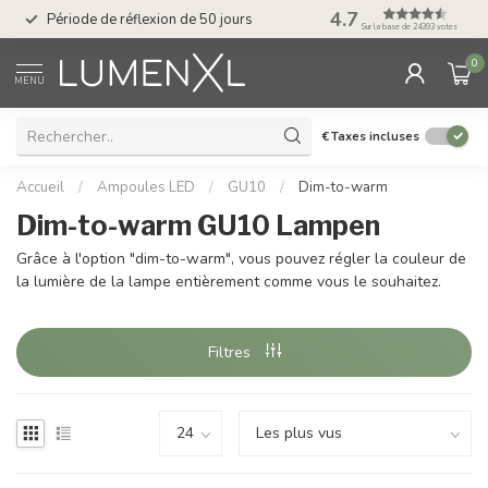
Service : du lundi au
4.7
Période de réflexion de 50 jours
17.00
Sur la base de 24393 votes
0
MENU
€
Taxes incluses
Accueil
/
Ampoules LED
/
GU10
/
Dim-to-warm
Dim-to-warm GU10 Lampen
Grâce à l'option "dim-to-warm", vous pouvez régler la couleur de
la lumière de la lampe entièrement comme vous le souhaitez.
Filtres