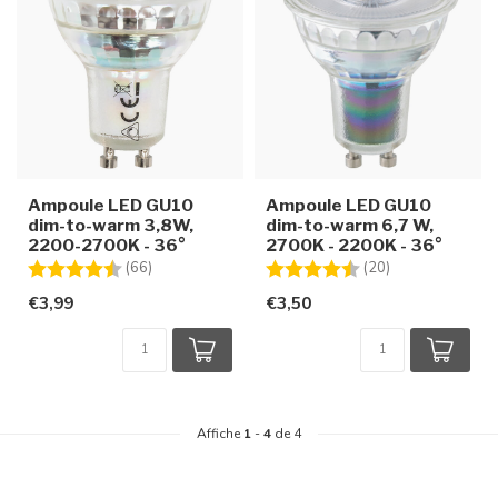
Ampoule LED GU10
Ampoule LED GU10
dim-to-warm 3,8W,
dim-to-warm 6,7 W,
2200-2700K - 36°
2700K - 2200K - 36°
Note:
4.5 sur 5 étoiles
Note:
4.7 sur 5 étoile
(66)
(20)
€3,99
€3,50
Affiche
1
-
4
de 4