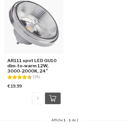
AR111 spot LED GU10
dim-to-warm 12W,
3000-2000K, 24°
Note:
4.6 sur 5 étoiles
(15)
€19,99
Affiche
1
-
1
de 1