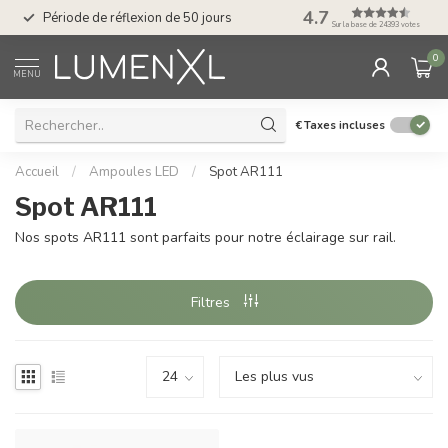
Service : du lundi au
4.7
Période de réflexion de 50 jours
17.00
Sur la base de 24393 votes
0
MENU
€
Taxes incluses
Accueil
/
Ampoules LED
/
Spot AR111
Spot AR111
Nos spots AR111 sont parfaits pour notre éclairage sur rail.
Filtres