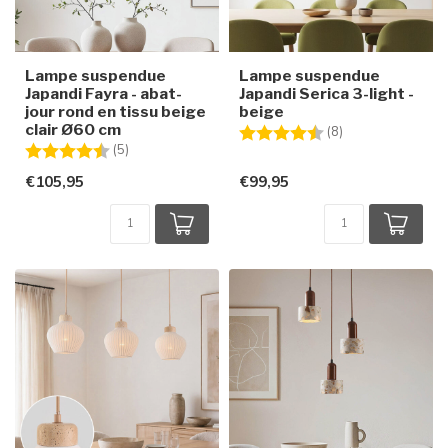
Lampe suspendue
Lampe suspendue
Japandi Fayra - abat-
Japandi Serica 3-light -
jour rond en tissu beige
beige
clair Ø60 cm
Note:
4.4 sur 5 étoiles
(8)
Note:
4.8 sur 5 étoiles
(5)
€105,95
€99,95