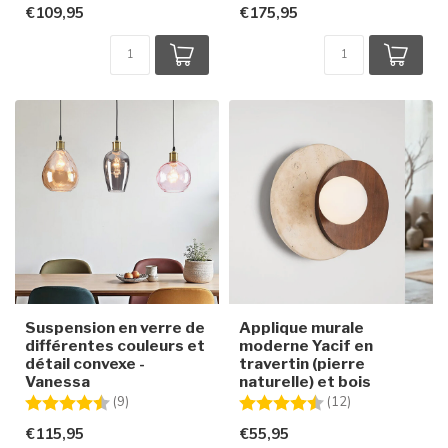
€109,95
€175,95
Suspension en verre de
Applique murale
différentes couleurs et
moderne Yacif en
détail convexe -
travertin (pierre
Vanessa
naturelle) et bois
Note:
4.6 sur 5 étoiles
Note:
4.4 sur 5 étoile
(9)
(12)
€115,95
€55,95