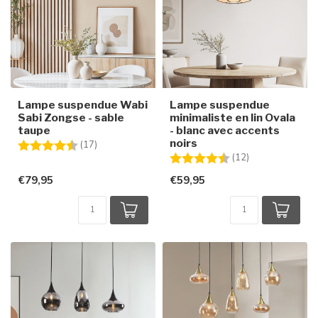
Lampe suspendue Wabi
Lampe suspendue
Sabi Zongse - sable
minimaliste en lin Ovala
taupe
- blanc avec accents
noirs
Note:
4.7 sur 5 étoiles
(17)
Note:
4.8 sur 5 étoile
(12)
€79,95
€59,95