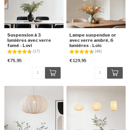
Suspension à 3
Lampe suspendue or
lumières avec verre
avec verre ambré, 6
fumé - Lovi
lumières - Loic
Note:
4.3 sur 5 étoiles
Note:
4.8 sur 5 étoile
(17)
(46)
€75,95
€129,95