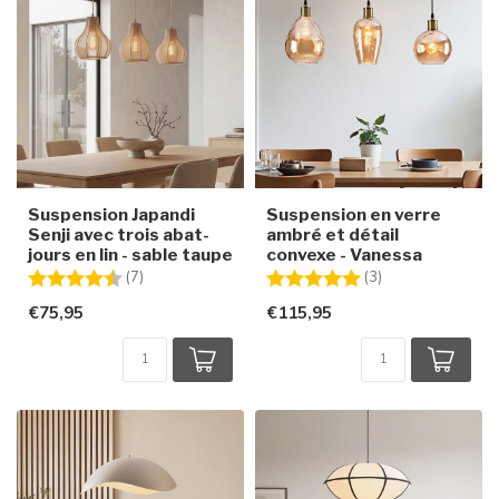
Suspension Japandi
Suspension en verre
Senji avec trois abat-
ambré et détail
jours en lin - sable taupe
convexe - Vanessa
Note:
4.6 sur 5 étoiles
Note:
5.0 sur 5 étoiles
(7)
(3)
€75,95
€115,95