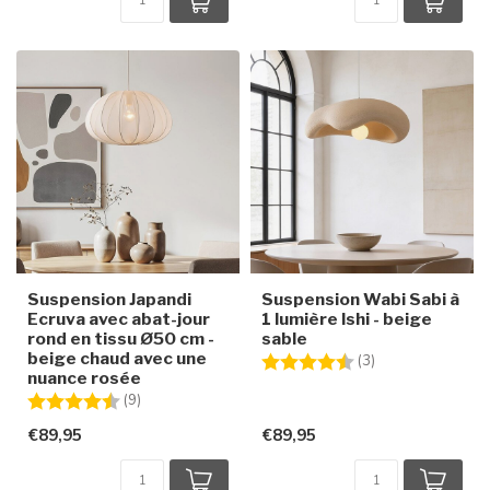
Suspension Japandi
Suspension Wabi Sabi à
Ecruva avec abat-jour
1 lumière Ishi - beige
rond en tissu Ø50 cm -
sable
beige chaud avec une
Note:
4.3 sur 5 étoiles
(3)
nuance rosée
Note:
4.6 sur 5 étoiles
(9)
€89,95
€89,95