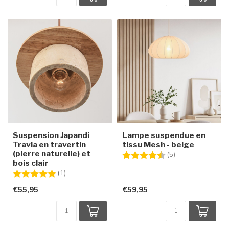
Suspension Japandi
Lampe suspendue en
Travia en travertin
tissu Mesh - beige
(pierre naturelle) et
Note:
4.2 sur 5 étoiles
(5)
bois clair
Note:
5.0 sur 5 étoiles
(1)
€55,95
€59,95