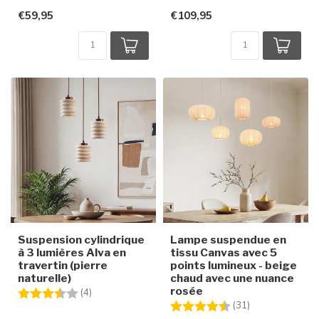
€59,95
€109,95
Suspension cylindrique
Lampe suspendue en
à 3 lumières Alva en
tissu Canvas avec 5
travertin (pierre
points lumineux - beige
naturelle)
chaud avec une nuance
rosée
Note:
3.8 sur 5 étoiles
(4)
Note:
4.1 sur 5 étoile
(31)