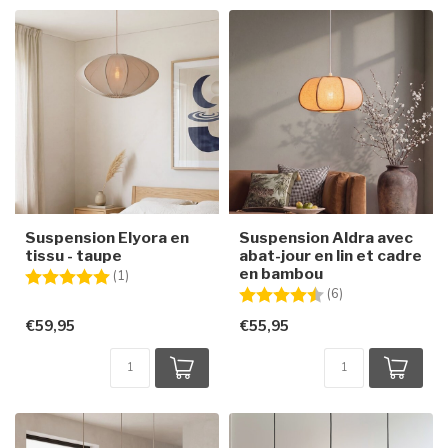
Suspension Elyora en
Suspension Aldra avec
tissu - taupe
abat-jour en lin et cadre
en bambou
Note:
5.0 sur 5 étoiles
(1)
Note:
4.7 sur 5 étoiles
(6)
€59,95
€55,95