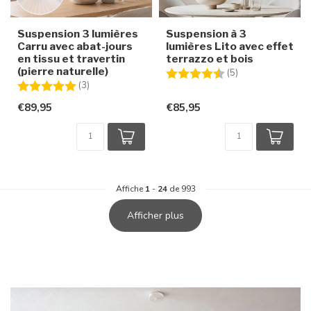
Suspension 3 lumières
Suspension à 3
Carru avec abat-jours
lumières Lito avec effet
en tissu et travertin
terrazzo et bois
(pierre naturelle)
Note:
4.4 sur 5 étoiles
(5)
Note:
5.0 sur 5 étoiles
(3)
€89,95
€85,95
Affiche
1
-
24
de 993
Afficher plus