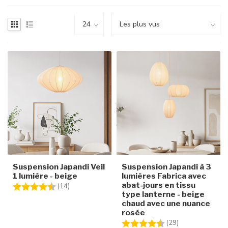
Suspension Japandi Veil
Suspension Japandi à 3
1 lumière - beige
lumières Fabrica avec
abat-jours en tissu
Note:
4.1 sur 5 étoiles
(14)
type lanterne - beige
chaud avec une nuance
rosée
Note:
4.4 sur 5 étoile
(29)