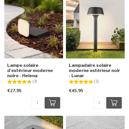
Lampe solaire
Lampadaire solaire
d'extérieur moderne
moderne extérieur noir
noire - Helena
- Lunar
Note:
4.3 sur 5 étoiles
Note:
5.0 sur 5 étoiles
(3)
(3)
€27,95
€45,95