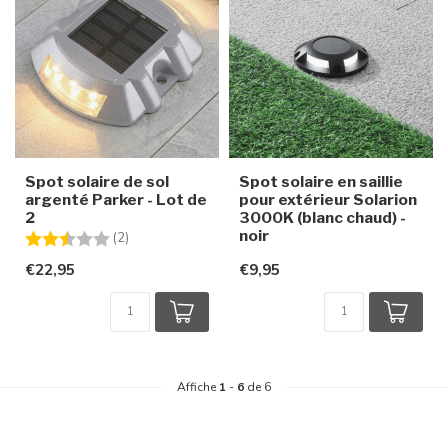
Spot solaire de sol
Spot solaire en saillie
argenté Parker - Lot de
pour extérieur Solarion
2
3000K (blanc chaud) -
noir
Note:
2.5 sur 5 étoiles
(2)
€22,95
€9,95
Affiche
1
-
6
de 6