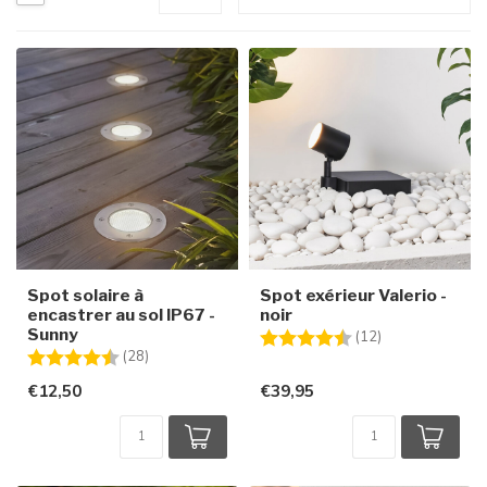
Spot solaire à
Spot exérieur Valerio -
encastrer au sol IP67 -
noir
Sunny
Note:
4.3 sur 5 étoile
(12)
Note:
4.3 sur 5 étoiles
(28)
€12,50
€39,95