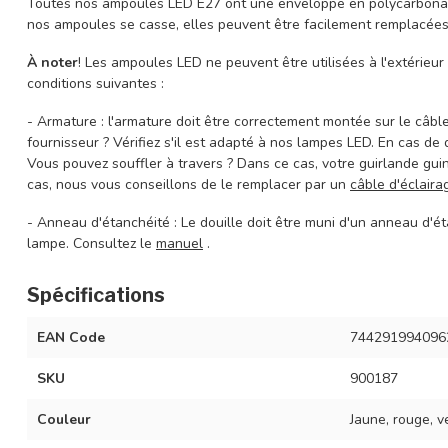
Toutes nos ampoules LED E27 ont une enveloppe en polycarbonate 
nos ampoules se casse, elles peuvent être facilement remplacées
À noter
! Les ampoules LED ne peuvent être utilisées à l'extérieu
conditions suivantes :
- Armature : l'armature doit être correctement montée sur le câble
fournisseur ? Vérifiez s'il est adapté à nos lampes LED. En cas de
Vous pouvez souffler à travers ? Dans ce cas, votre guirlande gu
cas, nous vous conseillons de le remplacer par un
câble d'éclair
- Anneau d'étanchéité : Le douille doit être muni d'un anneau d'é
lampe. Consultez le
manuel
.
Spécifications
EAN Code
744291994096
SKU
900187
Couleur
Jaune, rouge, v