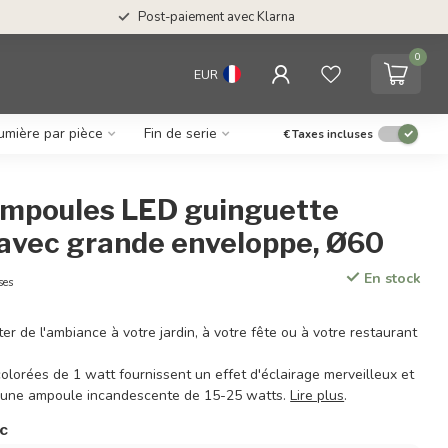
Post-paiement avec Klarna
0
EUR
umière par pièce
Fin de serie
€
Taxes incluses
 ampoules LED guinguette
 avec grande enveloppe, Ø60
En stock
ses
er de l'ambiance à votre jardin, à votre fête ou à votre restaurant
lorées de 1 watt fournissent un effet d'éclairage merveilleux et
 une ampoule incandescente de 15-25 watts.
Lire plus
.
ac