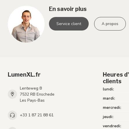
En savoir plus
Service client
A propos
LumenXL.fr
Heures d'
clients
Lenteweg 8
lundi:
7532 RB Enschede
mardi:
Les Pays-Bas
mercredi:
+33 1 87 21 88 61
jeudi:
vendredi: