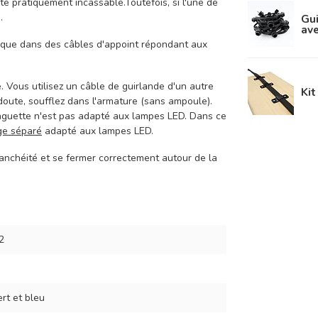
pratiquement incassable.Toutefois, si l'une de
.
Gui
ave
r que dans des câbles d'appoint répondant aux
. Vous utilisez un câble de guirlande d'un autre
Kit
 doute, soufflez dans l'armature (sans ampoule).
inguette n'est pas adapté aux lampes LED.
Dans ce
age séparé
adapté aux lampes LED.
tanchéité et se fermer correctement autour de la
2
ert et bleu