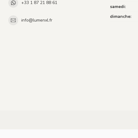
+33 1 87 21 88 61
samedi:
dimanche:
info@lumenxl.fr