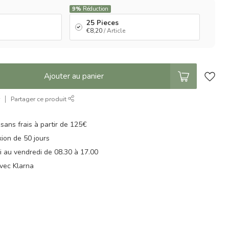
9%
Réduction
25 Pieces
€8,20
/ Article
Ajouter au panier
r
Partager ce produit
 sans frais à partir de 125€
xion de 50 jours
di au vendredi de 08.30 à 17.00
vec Klarna