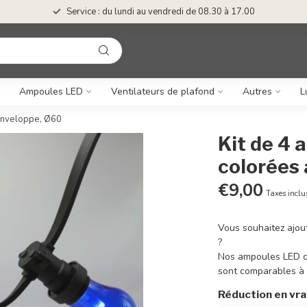
Service : du lundi au vendredi de 08.30 à 17.00
Ampoules LED
Ventilateurs de plafond
Autres
L
 enveloppe, Ø60
Kit de 4
colorées
€9,00
Taxes inclu
Vous souhaitez ajout
?
Nos ampoules LED co
sont comparables à
Réduction en vr