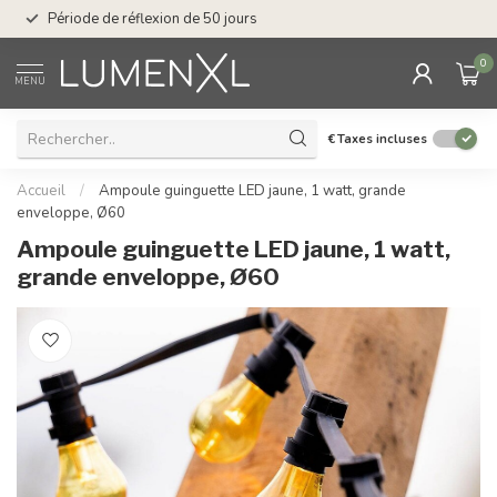
Service : du lundi au
Période de réflexion de 50 jours
17.00
0
MENU
€
Taxes incluses
Accueil
/
Ampoule guinguette LED jaune, 1 watt, grande
enveloppe, Ø60
Ampoule guinguette LED jaune, 1 watt,
grande enveloppe, Ø60