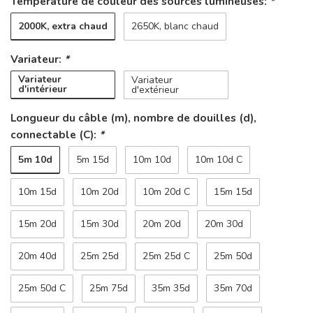
Température de couleur des sources lumineuses:
*
2000K, extra chaud
2650K, blanc chaud
Variateur:
*
Variateur
Variateur
d'intérieur
d'extérieur
Longueur du câble (m), nombre de douilles (d),
connectable (C):
*
5m 10d
5m 15d
10m 10d
10m 10d C
10m 15d
10m 20d
10m 20d C
15m 15d
15m 20d
15m 30d
20m 20d
20m 30d
20m 40d
25m 25d
25m 25d C
25m 50d
25m 50d C
25m 75d
35m 35d
35m 70d