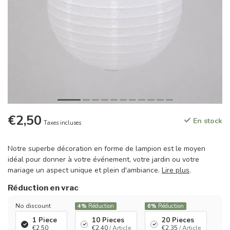
€2,50
En stock
Taxes incluses
Notre superbe décoration en forme de lampion est le moyen
idéal pour donner à votre événement, votre jardin ou votre
mariage un aspect unique et plein d'ambiance.
Lire plus
.
Réduction en vrac
No discount
4%
Réduction
6%
Réduction
1 Piece
10 Pieces
20 Pieces
€2,50
€2,40
/ Article
€2,35
/ Article