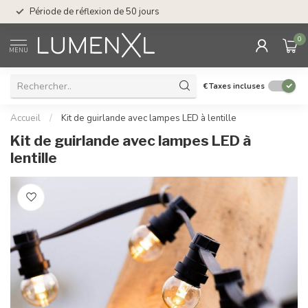
Service : du lundi au
Période de réflexion de 50 jours
17.00
0
MENU
€
Taxes incluses
Accueil
/
Kit de guirlande avec lampes LED à lentille
Kit de guirlande avec lampes LED à
lentille