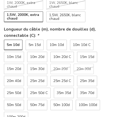
1W, 2000K, extra
1W, 2650K, blanc
chaud
chaud
1,5W, 2000K, extra
1,5W, 2650K, blanc
chaud
chaud
Longueur du câble (m), nombre de douilles (d),
connectable (C):
*
5m 10d
5m 15d
10m 10d
10m 10d C
10m 15d
10m 20d
10m 20d C
15m 15d
15m 20d
15m 30d
20m 20d
20m 30d
20m 40d
25m 25d
25m 25d C
25m 35d
25m 50d
25m 50d C
35m 35d
35m 70d
50m 50d
50m 75d
50m 100d
100m 100d
100m 200d