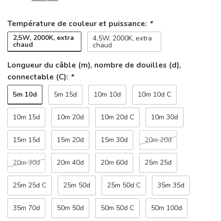
Température de couleur et puissance:
*
2,5W, 2000K, extra
4,5W, 2000K, extra
chaud
chaud
Longueur du câble (m), nombre de douilles (d),
connectable (C):
*
5m 10d
5m 15d
10m 10d
10m 10d C
10m 15d
10m 20d
10m 20d C
10m 30d
15m 15d
15m 20d
15m 30d
20m 20d
20m 30d
20m 40d
20m 60d
25m 25d
25m 25d C
25m 50d
25m 50d C
35m 35d
35m 70d
50m 50d
50m 50d C
50m 100d