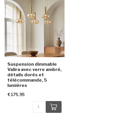
Suspension dimmable
Valira avec verre ambré,
détails dorés et
télécommande, 5
lumières
€175,95