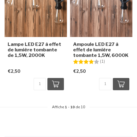
Lampe LED E27 à effet
Ampoule LED E27 à
de lumière tombante
effet de lumière
de 1,5W, 2000K
tombante 1,5W, 6000K
Note:
4.0 sur 5 étoiles
(1)
€2,50
€2,50
Affiche
1
-
10
de 10