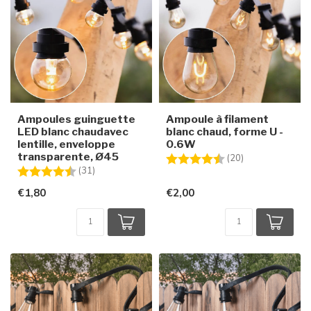
Ampoules guinguette
Ampoule à filament
LED blanc chaudavec
blanc chaud, forme U -
lentille, enveloppe
0.6W
transparente, Ø45
Note:
4.8 sur 5 étoile
(20)
Note:
4.8 sur 5 étoiles
(31)
€1,80
€2,00