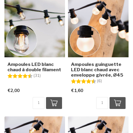
Ampoules LED blanc
Ampoules guinguette
chaud à double filament
LED blanc chaud avec
enveloppe givrée, Ø45
Note:
4.6 sur 5 étoiles
(31)
Note:
4.7 sur 5 étoiles
(6)
€2,00
€1,60