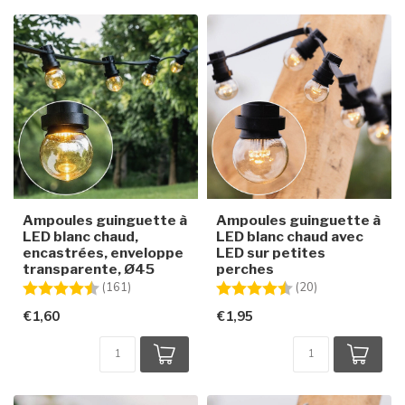
Ampoules guinguette à
Ampoules guinguette à
LED blanc chaud,
LED blanc chaud avec
encastrées, enveloppe
LED sur petites
transparente, Ø45
perches
Note:
4.7 sur 5 étoiles
Note:
4.7 sur 5 étoile
(161)
(20)
€1,60
€1,95