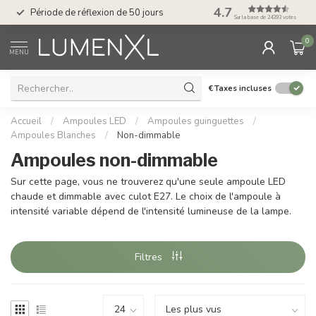
Service : du lundi au
4.7
Période de réflexion de 50 jours
17.00
Sur la base de 24393 votes
0
MENU
€
Taxes incluses
Accueil
/
Ampoules LED
/
Ampoules guinguettes
/
Ampoules Blanches
/
Non-dimmable
Ampoules non-dimmable
Sur cette page, vous ne trouverez qu'une seule ampoule LED
chaude et dimmable avec culot E27. Le choix de l'ampoule à
intensité variable dépend de l'intensité lumineuse de la lampe.
Filtres