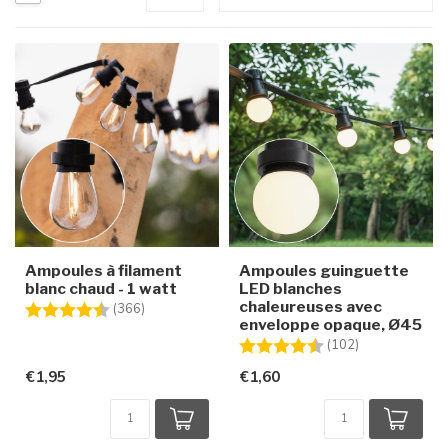
Ampoules à filament
Ampoules guinguette
blanc chaud - 1 watt
LED blanches
chaleureuses avec
Note:
4.6 sur 5 étoiles
(366)
enveloppe opaque, Ø45
Note:
4.6 sur 5 étoi
(102)
€1,95
€1,60