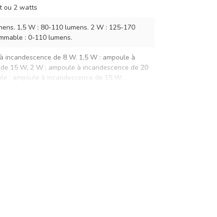
t ou 2 watts
mens. 1,5 W : 80-110 lumens. 2 W : 125-170
mmable : 0-110 lumens.
à incandescence de 8 W. 1,5 W : ampoule à
de 15 W, 2 W : ampoule à incandescence de 20
e : ampoule à incandescence de 15 W.
50/60 Hz
igné de lumière
ille)