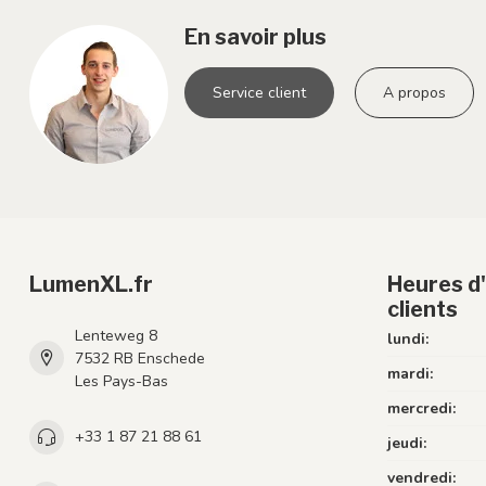
En savoir plus
Service client
A propos
LumenXL.fr
Heures d'
clients
Lenteweg 8
lundi:
7532 RB Enschede
mardi:
Les Pays-Bas
mercredi:
+33 1 87 21 88 61
jeudi:
vendredi: