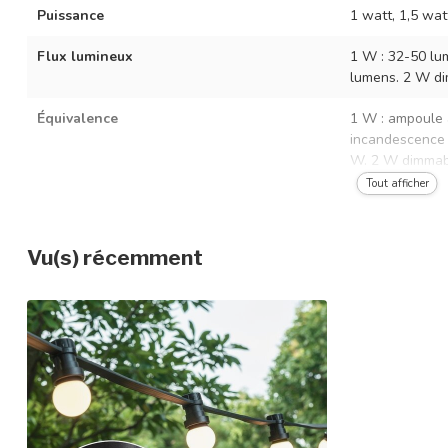
Puissance
1 watt, 1,5 wat
Flux lumineux
1 W : 32-50 lu
lumens. 2 W di
Équivalence
1 W : ampoule 
incandescence 
W. 2 W dimmabl
Tout afficher
Intensité variable
Selon le choix
Dimensions
Ø4,5 x 6,9 cm
Vu(s) récemment
Tension nominale
CA 220-240 V 
Temps d'allumage
Directement ba
Douille
E27 (grande dou
Diffuseur
Blanc laiteux
Matériau du diffuseur
Polycarbonate