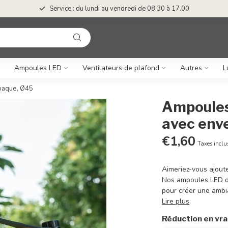
Service : du lundi au vendredi de 08.30 à 17.00
Ampoules LED
Ventilateurs de plafond
Autres
L
paque, Ø45
Ampoules
avec env
€1,60
Taxes inclu
Aimeriez-vous ajoute
Nos ampoules LED d
pour créer une ambi
Lire plus
.
Réduction en vr