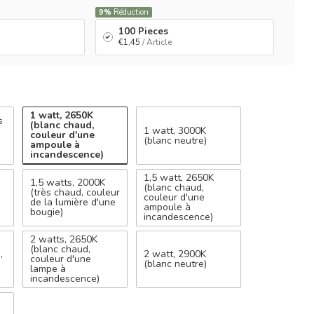
9%
Réduction
100 Pieces
€1,45
/ Article
1 watt, 2650K
s
(blanc chaud,
1 watt, 3000K
couleur d'une
(blanc neutre)
ampoule à
incandescence)
1,5 watt, 2650K
1,5 watts, 2000K
(blanc chaud,
(très chaud, couleur
couleur d'une
de la lumière d'une
ampoule à
bougie)
incandescence)
2 watts, 2650K
(blanc chaud,
,
2 watt, 2900K
couleur d'une
e
(blanc neutre)
lampe à
incandescence)