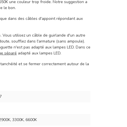
50K une couleur trop froide. Notre suggestion a
re le bon.
r que dans des câbles d'appoint répondant aux
. Vous utilisez un câble de guirlande d'un autre
 doute, soufflez dans l'armature (sans ampoule).
inguette n'est pas adapté aux lampes LED. Dans ce
age séparé
adapté aux lampes LED.
étanchéité et se fermer correctement autour de la
7
2900K, 3300K, 6600K