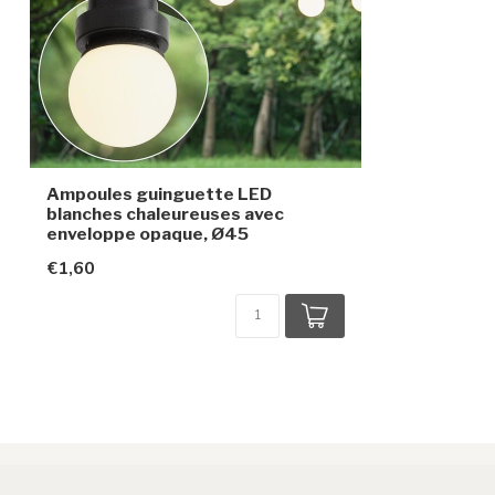
Indice de protection
IP20 (à utilise
adaptée)
Ampoules guinguette LED
blanches chaleureuses avec
enveloppe opaque, Ø45
€1,60