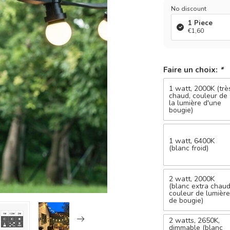
No discount
1 Piece
€1,60
Faire un choix:
*
1 watt, 2000K (trè
chaud, couleur de
la lumière d'une
bougie)
1 watt, 6400K
(blanc froid)
2 watt, 2000K
(blanc extra chaud
couleur de lumièr
de bougie)
2 watts, 2650K,
dimmable (blanc