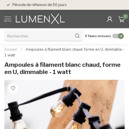
Service : du lundi au
Période de réflexion de 50 jours
17.00
0
MENU
€
Taxes incluses
Accueil
/
Ampoules à filament blanc chaud, forme en U, dimmable -
1 watt
Ampoules à filament blanc chaud, forme
en U, dimmable - 1 watt