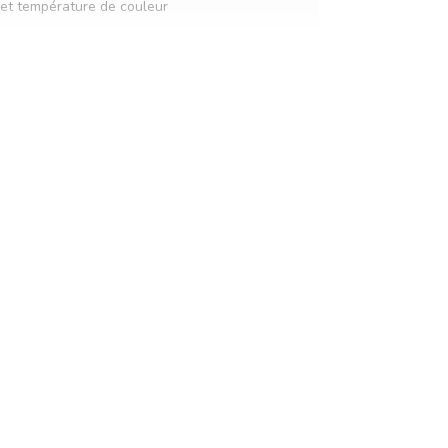
 et température de couleur
5000K
ts
CCT et fonction été/hiver