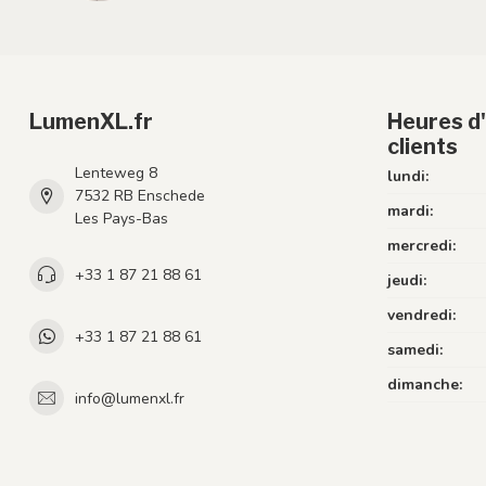
LumenXL.fr
Heures d'
clients
Lenteweg 8
lundi:
7532 RB Enschede
mardi:
Les Pays-Bas
mercredi:
+33 1 87 21 88 61
jeudi:
vendredi:
+33 1 87 21 88 61
samedi:
dimanche:
info@lumenxl.fr