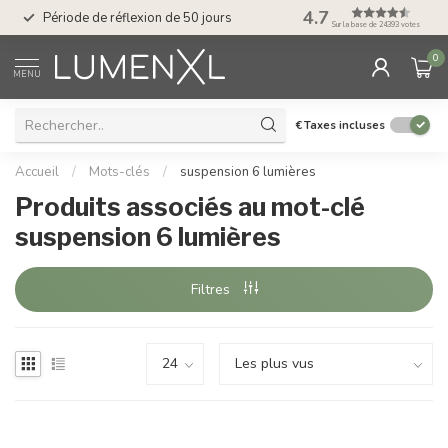
Service : du lundi au
4.7
Période de réflexion de 50 jours
17.00
Sur la base de 24393 votes
0
MENU
€
Taxes incluses
Accueil
/
Mots-clés
/
suspension 6 lumières
Produits associés au mot-clé
suspension 6 lumières
Filtres