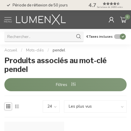
Service : du lundi au
4.7
Période de réflexion de 50 jours
17.00
Sur la base de 24393 votes
0
MENU
€
Taxes incluses
Accueil
/
Mots-clés
/
pendel
Produits associés au mot-clé
pendel
Filtres