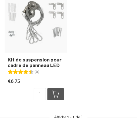
Kit de suspension pour
cadre de panneau LED
Note:
4.6 sur 5 étoiles
(5)
€6,75
Affiche
1
-
1
de 1