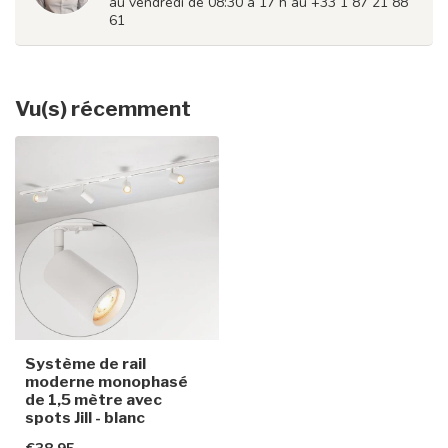
au vendredi de 08:30 à 17 h au +33 1 87 21 88
61
Vu(s) récemment
Système de rail
moderne monophasé
de 1,5 mètre avec
spots Jill - blanc