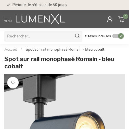
Service : du lundi au
Période de réflexion de 50 jours
17.00
0
MENU
€
Taxes incluses
Accueil
/
Spot sur rail monophasé Romain - bleu cobalt
Spot sur rail monophasé Romain - bleu
cobalt