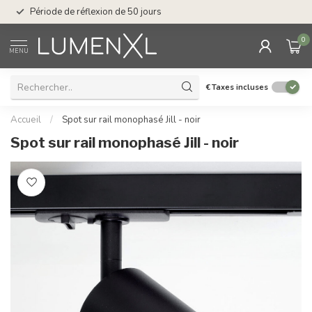
Service : du lundi au
Période de réflexion de 50 jours
17.00
0
MENU
€
Taxes incluses
Accueil
/
Spot sur rail monophasé Jill - noir
Spot sur rail monophasé Jill - noir