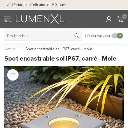
Service : du lundi au
Période de réflexion de 50 jours
17.00
0
MENU
€
Taxes incluses
Accueil
/
Spot encastrable sol IP67, carré - Mole
Spot encastrable sol IP67, carré - Mole