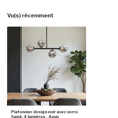
Couleur du luminaire
Noir
Vu(s) récemment
Matériau
Fer et verre
Dimensions
101,5 cm x 60 
Réglable en hauteur
Indice de protection
IP20
Classe de protection
1
Capteur
Plafonnier design noir avec verre
fumé, 4 lumières - Asun