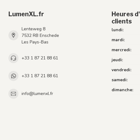
LumenXL.fr
Heures d'
clients
Lenteweg 8
lundi:
7532 RB Enschede
mardi:
Les Pays-Bas
mercredi:
+33 1 87 21 88 61
jeudi:
vendredi:
+33 1 87 21 88 61
samedi:
dimanche:
info@lumenxl.fr