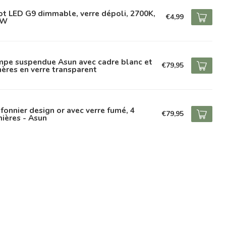
t LED G9 dimmable, verre dépoli, 2700K,
€4,99
2W
mpe suspendue Asun avec cadre blanc et
€79,95
ères en verre transparent
fonnier design or avec verre fumé, 4
€79,95
ières - Asun