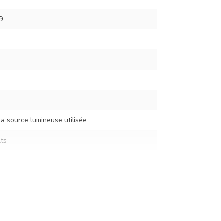
9
la source lumineuse utilisée
ts