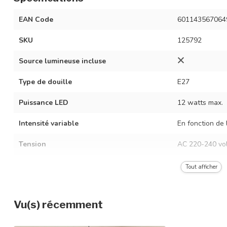
EAN Code
601143567064
SKU
125792
Source lumineuse incluse
Type de douille
E27
Puissance LED
12 watts max.
Intensité variable
En fonction de 
Tension
AC 220-240 vol
Fréquence
50/60 Hz
Tout afficher
Couleur du luminaire
Noir
Vu(s) récemment
Matériau
Rotin et métal