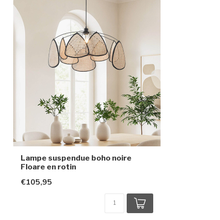
Dimensions
Ø70 x 45 x 150
Réglable en hauteur
Indice de protection
IP20
Classe de protection
1
Lampe suspendue boho noire
Floare en rotin
€105,95