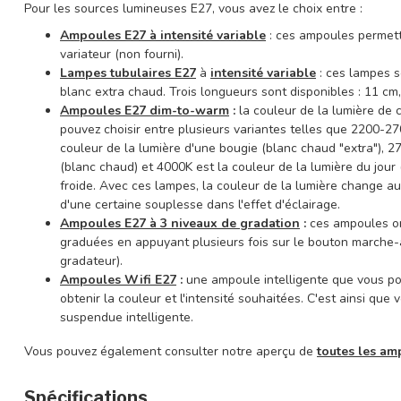
Pour les sources lumineuses E27, vous avez le choix entre :
Ampoules E27 à intensité variable
: ces ampoules permette
variateur (non fourni).
Lampes tubulaires E27
à
intensité variable
: ces lampes s
blanc extra chaud. Trois longueurs sont disponibles : 11 cm
Ampoules E27 dim-to-warm
:
la couleur de la lumière de 
pouvez choisir entre plusieurs variantes telles que 2200-
couleur de la lumière d'une bougie (blanc chaud "extra"), 
(blanc chaud) et 4000K est la couleur de la lumière du jour 
froide. Avec ces lampes, la couleur de la lumière change au
d'une certaine souplesse dans l'effet d'éclairage.
Ampoules E27 à 3 niveaux de gradation
:
ces ampoules on
graduées en appuyant plusieurs fois sur le bouton marche-
gradateur).
Ampoules Wifi E27
:
une ampoule intelligente que vous p
obtenir la couleur et l'intensité souhaitées. C'est ainsi q
suspendue intelligente.
Vous pouvez également consulter notre aperçu de
toutes les am
Spécifications