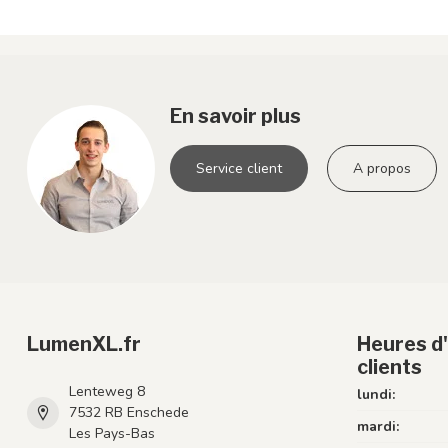
En savoir plus
Service client
A propos
LumenXL.fr
Heures d'
clients
Lenteweg 8
lundi:
7532 RB Enschede
mardi:
Les Pays-Bas