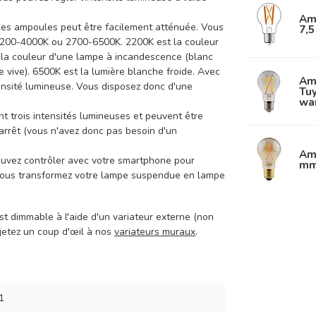
Am
 ces ampoules peut être facilement atténuée. Vous
7,
 2200-4000K ou 2700-6500K. 2200K est la couleur
t la couleur d'une lampe à incandescence (blanc
e vive). 6500K est la lumière blanche froide. Avec
Amp
tensité lumineuse. Vous disposez donc d'une
Tu
wa
t trois intensités lumineuses et peuvent être
arrêt (vous n'avez donc pas besoin d'un
Amp
ouvez contrôler avec votre smartphone pour
mm
ue vous transformez votre lampe suspendue en lampe
t dimmable à l'aide d'un variateur externe (non
 jetez un coup d'œil à nos
variateurs muraux
.
1