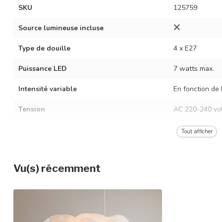
SKU
125759
Source lumineuse incluse
Type de douille
4 x E27
Puissance LED
7 watts max.
Intensité variable
En fonction de 
Tension
AC 220-240 vol
Fréquence
50/60 Hz
Tout afficher
Couleur du luminaire
Blanc
Vu(s) récemment
Matériau
Coton et soie
Dimensions
90 x 40 x 200 
Réglable en hauteur