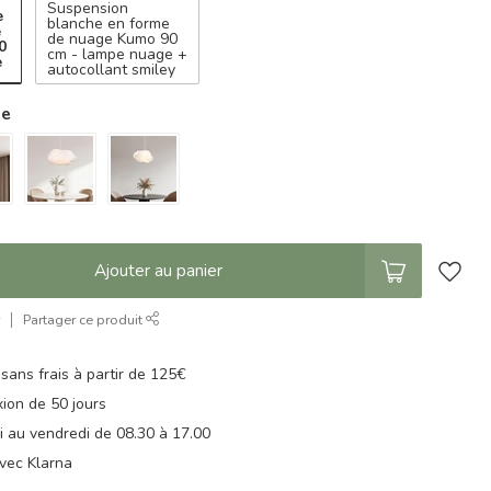
Suspension
e
blanche en forme
e
de nuage Kumo 90
0
cm - lampe nuage +
e
autocollant smiley
ie
Ajouter au panier
r
Partager ce produit
 sans frais à partir de 125€
xion de 50 jours
di au vendredi de 08.30 à 17.00
vec Klarna