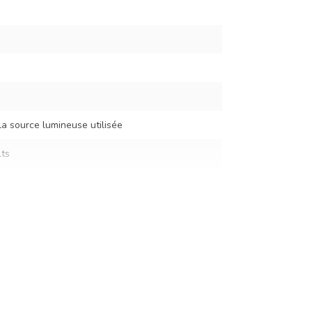
la source lumineuse utilisée
ts
cm