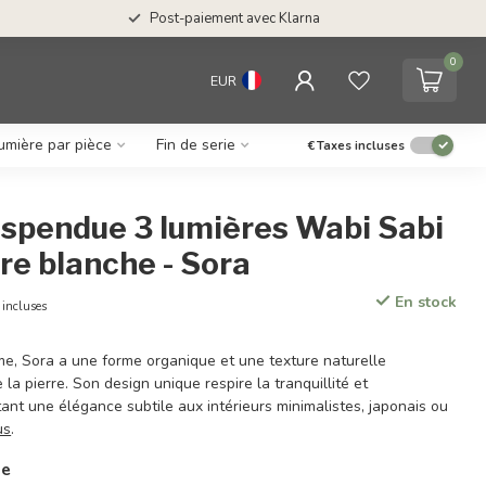
Post-paiement avec Klarna
0
EUR
umière par pièce
Fin de serie
€
Taxes incluses
spendue 3 lumières Wabi Sabi
rre blanche - Sora
En stock
 incluses
me, Sora a une forme organique et une texture naturelle
la pierre. Son design unique respire la tranquillité et
rtant une élégance subtile aux intérieurs minimalistes, japonais ou
us
.
ie