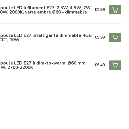
poule LED à filament E27, 2,5W, 4,5W, 7W
€2,99
10W, 2000K, verre ambré Ø60 - dimmable
poule LED E27 intelligente dimmable RGB
€9,99
 CCT, 10W
poule LED E27 à dim-to-warm, Ø60 mm,
€6,49
5 W, 2700-2200K