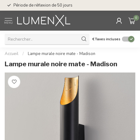
Service : du lundi au
Période de réflexion de 50 jours
17.00
0
MENU
€
Taxes incluses
Accueil
/
Lampe murale noire mate - Madison
Lampe murale noire mate - Madison