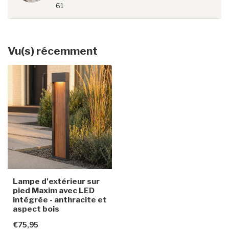
61
Vu(s) récemment
Lampe d'extérieur sur
pied Maxim avec LED
intégrée - anthracite et
aspect bois
€75,95