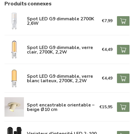
Produits connexes
Spot LED G9 dimmable 2700K
€7,99
2,6W
Spot LED G9 dimmable, verre
€4,49
clair, 2700K, 2,2W
Spot LED G9 dimmable, verre
€4,49
blanc laiteux, 2700K, 2,2W
Spot encastrable orientable –
€15,95
beige Ø10 cm
Variateur d'intensité LED 2-100