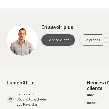
En savoir plus
Service client
A propos
LumenXL.fr
Heures d'
clients
Lenteweg 8
lundi:
7532 RB Enschede
mardi:
Les Pays-Bas