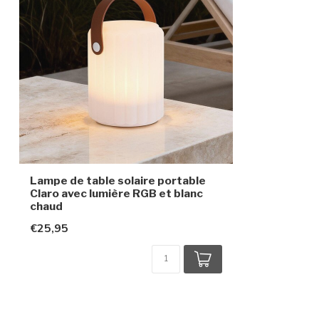
Durée de vie
6 à 8 heures
Panneau solaire
Capteur
Indice de protection
IP44
Classe de protection
3
Type de batterie
1,2 V 400 mAh
Lampe de table solaire portable
Claro avec lumière RGB et blanc
chaud
€25,95