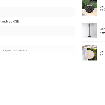
Lam
et 
haud) et RGB
Lam
- n
baigné de lumière
Lan
en
ue