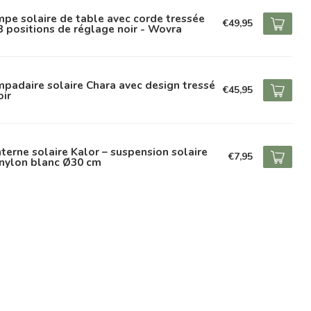
pe solaire de table avec corde tressée
€49,95
3 positions de réglage noir - Wovra
padaire solaire Chara avec design tressé
€45,95
oir
terne solaire Kalor – suspension solaire
€7,95
 nylon blanc Ø30 cm