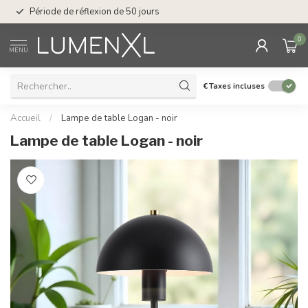
Service : du lundi au
Période de réflexion de 50 jours
17.00
0
MENU
€
Taxes incluses
Accueil
/
Lampe de table Logan - noir
Lampe de table Logan - noir