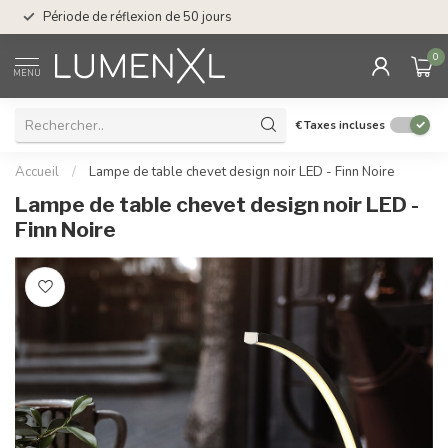
Service : du lundi au
Période de réflexion de 50 jours
17.00
0
MENU
€
Taxes incluses
Accueil
/
Lampe de table chevet design noir LED - Finn Noire
Lampe de table chevet design noir LED -
Finn Noire