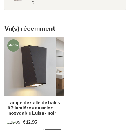
61
Vu(s) récemment
-50%
Lampe de salle de bains
à 2 lumières en acier
inoxydable Luisa - noir
€12,95
€25,95