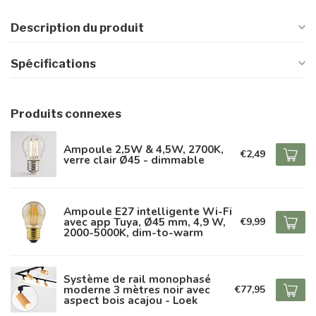
Description du produit
Spécifications
Produits connexes
Ampoule 2,5W & 4,5W, 2700K,
€2,49
verre clair Ø45 - dimmable
Ampoule E27 intelligente Wi-Fi
avec app Tuya, Ø45 mm, 4,9 W,
€9,99
2000-5000K, dim-to-warm
Système de rail monophasé
moderne 3 mètres noir avec
€77,95
aspect bois acajou - Loek