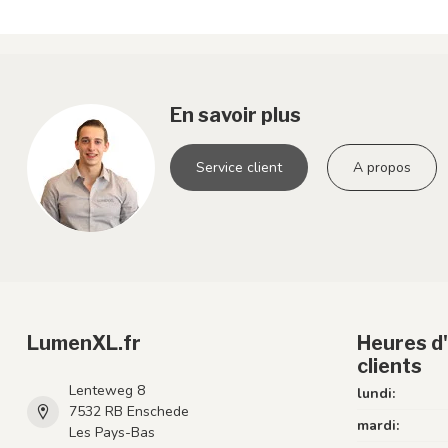
En savoir plus
Service client
A propos
LumenXL.fr
Heures d'
clients
Lenteweg 8
lundi:
7532 RB Enschede
mardi:
Les Pays-Bas