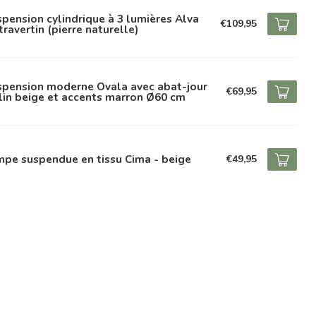
pension cylindrique à 3 lumières Alva
€109,95
travertin (pierre naturelle)
spension moderne Ovala avec abat-jour
€69,95
lin beige et accents marron Ø60 cm
pe suspendue en tissu Cima - beige
€49,95