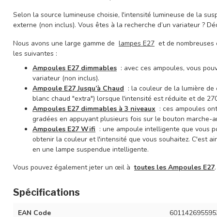
Selon la source lumineuse choisie, l'intensité lumineuse de la susp
externe (non inclus). Vous êtes à la recherche d’un variateur ? D
Nous avons une large gamme de
lampes E27
et de nombreuses op
les suivantes :
Ampoules E27 dimmables
: avec ces ampoules, vous pouvez
variateur (non inclus).
Ampoule E27 Jusqu’à Chaud
: la couleur de la lumière de
blanc chaud "extra") lorsque l'intensité est réduite et de 27
Ampoules E27 dimmables à 3 niveaux
: ces ampoules ont 
gradées en appuyant plusieurs fois sur le bouton marche-ar
Ampoules E27 Wifi
: une ampoule intelligente que vous p
obtenir la couleur et l'intensité que vous souhaitez. C'est
en une lampe suspendue intelligente.
Vous pouvez également jeter un œil à
toutes les Ampoules E27
.
Spécifications
EAN Code
601142695595