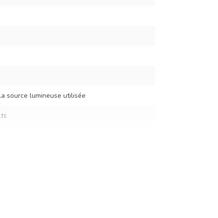
la source lumineuse utilisée
ts
m
m