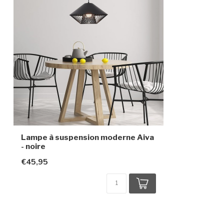
Indice de protection
IP20
Classe de protection
2
Capteur
Lampe à suspension moderne Aiva
- noire
€45,95