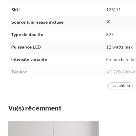
SKU
125111
Source lumineuse incluse
Type de douille
E27
Puissance LED
12 watts max.
Intensité variable
En fonction de 
Tension
AC 220-240 vol
Fréquence
50/60 Hz
Tout afficher
Couleur du luminaire
Noir
Vu(s) récemment
Matériau
Fer et aluminiu
Dimensions
Ø39,6 x 20,9 c
Réglable en hauteur