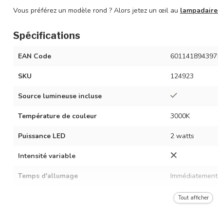
Vous préférez un modèle rond ? Alors jetez un œil au
lampadaire
Spécifications
EAN Code
601141894397
SKU
124923
Source lumineuse incluse
Température de couleur
3000K
Puissance LED
2 watts
Intensité variable
Temps d'allumage
Immédiatement 
Angle de diffusion
120°
Tout afficher
Dimensions
11 x 11 x 65 c