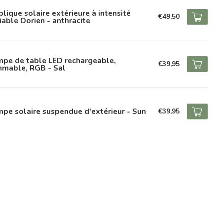
lique solaire extérieure à intensité
€49,50
iable Dorien - anthracite
mpe de table LED rechargeable,
€39,95
mmable, RGB - Sal
pe solaire suspendue d'extérieur - Sun
€39,95