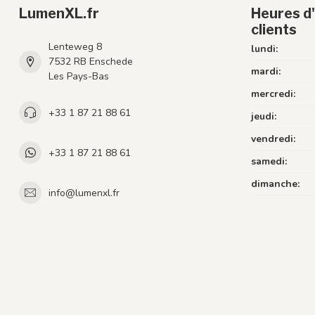
LumenXL.fr
Heures d'
clients
Lenteweg 8
lundi:
7532 RB Enschede
mardi:
Les Pays-Bas
mercredi:
+33 1 87 21 88 61
jeudi:
vendredi:
+33 1 87 21 88 61
samedi:
dimanche:
info@lumenxl.fr