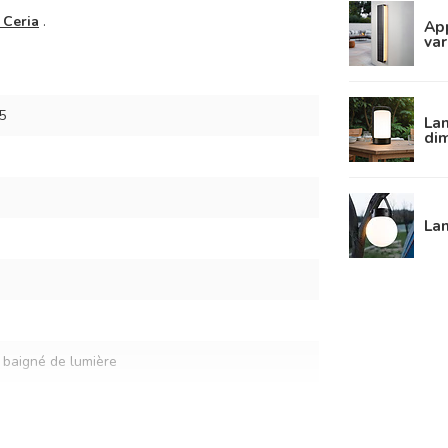
 Ceria
.
App
var
5
La
di
Lam
baigné de lumière
m