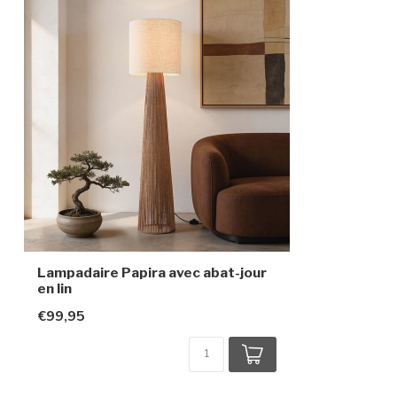
Indice de protection
IP20
Classe de protection
2
Lampadaire Papira avec abat-jour
en lin
€99,95