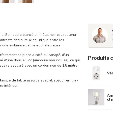
ne. Son cadre élancé en métal noir est soutenu
contraste chaleureux et ludique entre les
réer une ambiance calme et chaleureuse.
faitement sa place à côté du canapé, d'un
Produits 
pé d'une douille E27 (ampoule non incluse), ce qui
aire est livré avec un cordon noir de 1,8 mètre
Var
 lampe de table
assortie
avec abat-jour en lin -
 intérieur.
Amp
cla