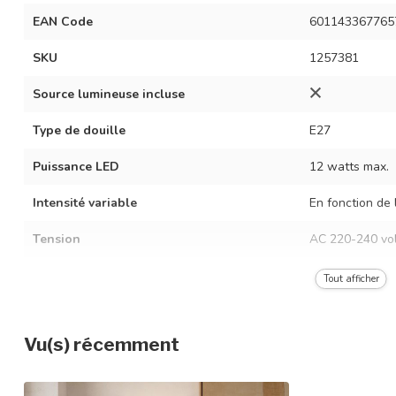
EAN Code
601143367765
SKU
1257381
Source lumineuse incluse
Type de douille
E27
Puissance LED
12 watts max.
Intensité variable
En fonction de 
Tension
AC 220-240 vol
Fréquence
50/60 Hz
Tout afficher
Couleur du luminaire
Brown with a l
Vu(s) récemment
Matériau
Métal, tissu et 
Dimensions
Ø35 × 140 cm