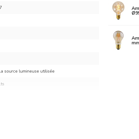
7
Am
Ø9
Amp
mm
la source lumineuse utilisée
ts
inen hood
papier