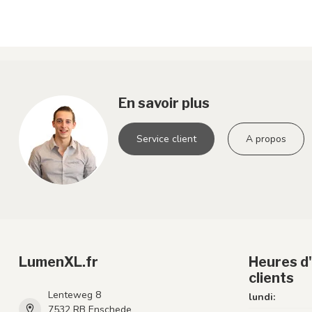
En savoir plus
Service client
A propos
LumenXL.fr
Heures d'
clients
Lenteweg 8
lundi:
7532 RB Enschede