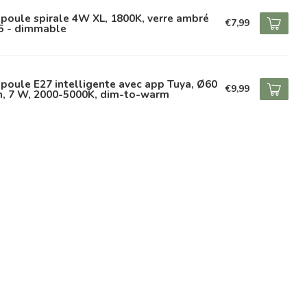
poule spirale 4W XL, 1800K, verre ambré
€7,99
5 - dimmable
oule E27 intelligente avec app Tuya, Ø60
€9,99
, 7 W, 2000-5000K, dim-to-warm