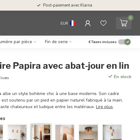
Post-paiement avec Klarna
0
EUR
umière par pièce
Fin de serie
€
Taxes incluses
e Papira avec abat-jour en lin
En stock
cluses
a allie un style bohème chic à une base moderne. Son cadre
 est soutenu par un pied en papier naturel fabriqué à la main,
raste chaleureux et ludique entre les matériaux.
Lire plus
.
res