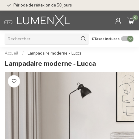
Service : du lundi au
Période de réflexion de 50 jours
17.00
0
MENU
€
Taxes incluses
Accueil
/
Lampadaire moderne - Lucca
Lampadaire moderne - Lucca