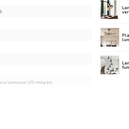
Lam
ver
6
Pla
lu
La
fum
urce lumineuse LED intégrée)
ts