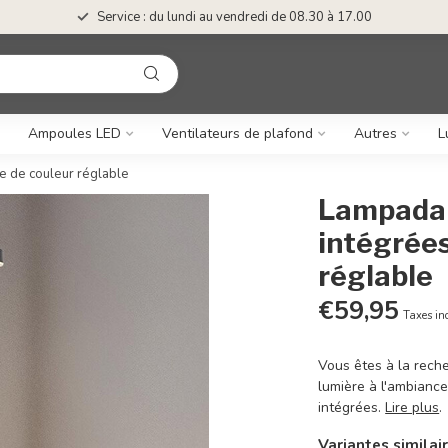
Service : du lundi au vendredi de 08.30 à 17.00
Ampoules LED
Ventilateurs de plafond
Autres
L
e de couleur réglable
Lampadai
intégrées
réglable
€59,95
Taxes in
Vous êtes à la rech
lumière à l'ambianc
intégrées.
Lire plus
.
Variantes similai