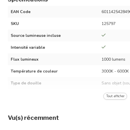
EAN Code
601142542849
SKU
125797
Source lumineuse incluse
Intensité variable
Flux lumineux
1000 lumens
Température de couleur
3000K - 6000K
Type de douille
Sans objet (so
Puissance LED
10 watts
Tout afficher
Tension
AC 220-240 vol
Vu(s) récemment
Fréquence
50/60 Hz