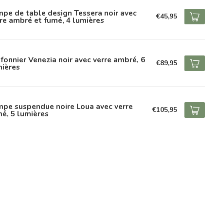
pe de table design Tessera noir avec
€45,95
re ambré et fumé, 4 lumières
fonnier Venezia noir avec verre ambré, 6
€89,95
mières
mpe suspendue noire Loua avec verre
€105,95
é, 5 lumières