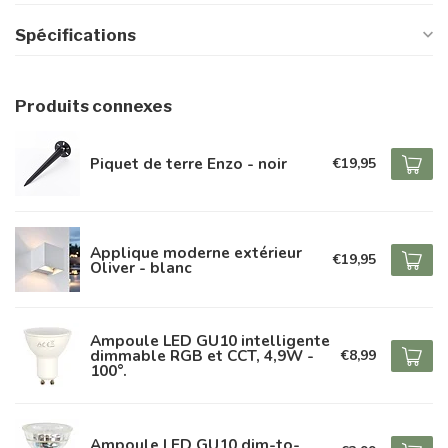
Spécifications
Produits connexes
Piquet de terre Enzo - noir
€19,95
Applique moderne extérieur
€19,95
Oliver - blanc
Ampoule LED GU10 intelligente
dimmable RGB et CCT, 4,9W -
€8,99
100°.
Ampoule LED GU10 dim-to-