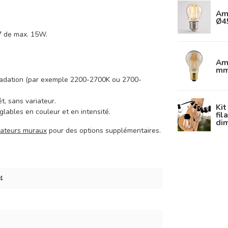
Am
Ø4
7 de max. 15W.
Amp
mm
 gradation (par exemple 2200-2700K ou 2700-
t, sans variateur.
Kit
lables en couleur et en intensité.
fil
di
iateurs muraux
pour des options supplémentaires.
4