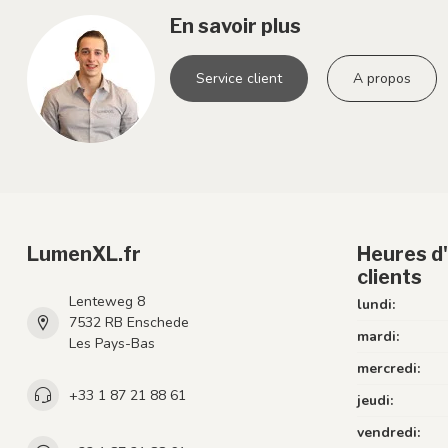
En savoir plus
Service client
A propos
LumenXL.fr
Heures d'
clients
Lenteweg 8
lundi:
7532 RB Enschede
mardi:
Les Pays-Bas
mercredi:
+33 1 87 21 88 61
jeudi:
vendredi: