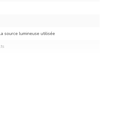
la source lumineuse utilisée
ts
0 cm