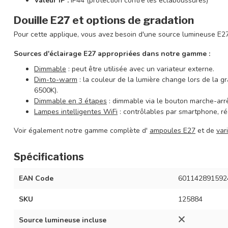
Valeur IP :
IP44 (protection contre les éclaboussures)
Douille E27 et options de gradation
Pour cette applique, vous avez besoin d'une source lumineuse E2
Sources d'éclairage E27 appropriées dans notre gamme :
Dimmable
: peut être utilisée avec un variateur externe.
Dim-to-warm
: la couleur de la lumière change lors de la
6500K).
Dimmable en 3 étapes
: dimmable via le bouton marche-arrê
Lampes intelligentes WiFi
: contrôlables par smartphone, rég
Voir également notre gamme complète d'
ampoules E27
et de
var
Spécifications
EAN Code
601142891592
SKU
125884
Source lumineuse incluse