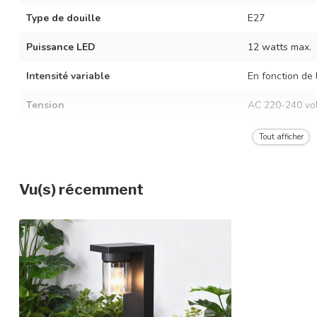
Type de douille
E27
Puissance LED
12 watts max.
Intensité variable
En fonction de 
Tension
AC 220-240 vol
Fréquence
50/60 Hz
Tout afficher
Couleur du luminaire
Noir
Vu(s) récemment
Matériau
Métal et verre
Dimensions
14,5 x 16,7 x 5
Indice de protection
IP44
Classe de protection
1
Capteur