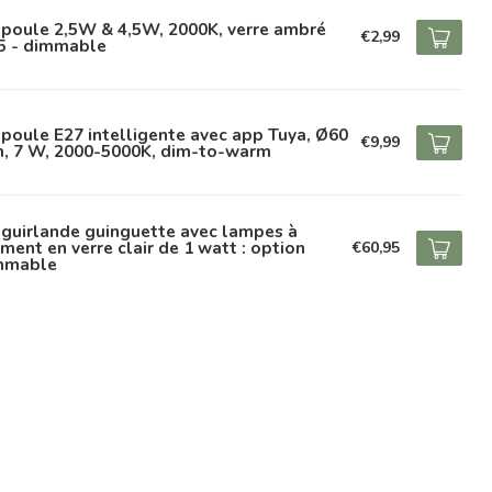
poule 2,5W & 4,5W, 2000K, verre ambré
€2,99
5 - dimmable
oule E27 intelligente avec app Tuya, Ø60
€9,99
, 7 W, 2000-5000K, dim-to-warm
 guirlande guinguette avec lampes à
ament en verre clair de 1 watt : option
€60,95
mmable