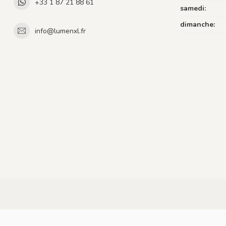
+33 1 87 21 88 61
samedi:
dimanche:
info@lumenxl.fr