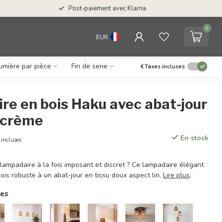
Post-paiement avec Klarna
0
EUR
umière par pièce
Fin de serie
€
Taxes incluses
e en bois Haku avec abat-jour
- crème
En stock
 incluses
lampadaire à la fois imposant et discret ? Ce lampadaire élégant
ois robuste à un abat-jour en tissu doux aspect lin.
Lire plus
.
res