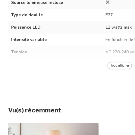
Source lumineuse incluse
Type de douille
E27
Puissance LED
12 watts max.
Intensité variable
En fonction de 
Tension
AC 220-240 vol
Fréquence
50/60 Hz
Tout afficher
Couleur du luminaire
Crème
Matériau
Bois et tissu
Dimensions
Ø25 x H128,5 
Vu(s) récemment
Réglable en hauteur
Indice de protection
IP20