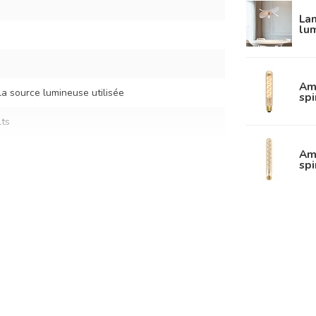
La
lum
Am
la source lumineuse utilisée
spi
ts
Am
spi
cm