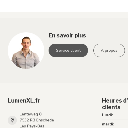
En savoir plus
Service client
A propos
LumenXL.fr
Heures d'
clients
Lenteweg 8
lundi:
7532 RB Enschede
mardi:
Les Pays-Bas